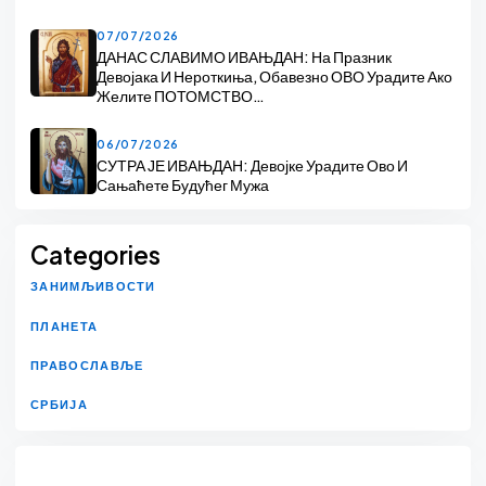
07/07/2026
ДАНАС СЛАВИМО ИВАЊДАН: На Празник
Девојака И Нероткиња, Обавезно ОВО Урадите Ако
Желите ПОТОМСТВО…
06/07/2026
СУТРА ЈЕ ИВАЊДАН: Девојке Урадите Ово И
Сањаћете Будућег Мужа
Categories
ЗАНИМЉИВОСТИ
ПЛАНЕТА
ПРАВОСЛАВЉЕ
СРБИЈА