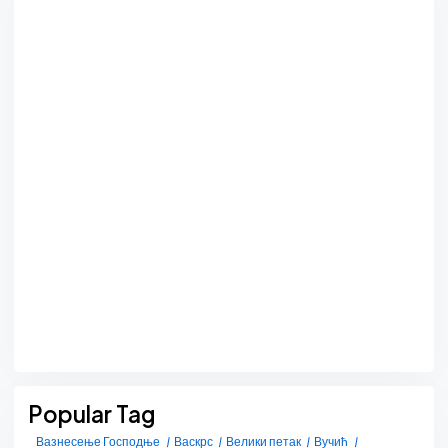
Popular Tag
Вазнесење Господње
Васкрс
Велики петак
Вучић