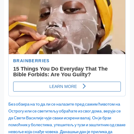
Без обзира на то да ли се налазите пред самим ћивотом на
Острогу или се светитељу обраћате из свог дома, верује се
да Свети Василије чује сваки искрени вапај. Он је брзи
помоћник у болестима, утешитељ у тузи и заштитник од сваке
невоље која снађе човека. Данашњи дан је прилика да