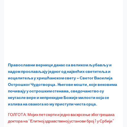
Православни верници данас са великом љубављу и
надом прослављају једног од највећих светитеља и
исцелитеља у хришћанском свету – Светог Василија
Острошког Чудотворца. Његове мошти, које вековима
почивају у острошким стенама, сведочанство су
неугасле вере и непрекидне Божије милости која се
излива на свакога ко му приступи чиста срца.
ГОЛГОТА: Мојих пет смрти и једно васкрсење због грешака
доктора на “Елитној здравственој установи број 1 у Србији”