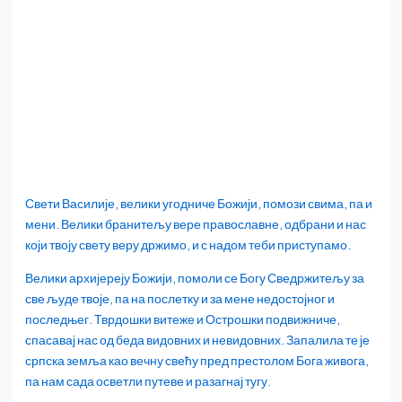
Свети Василије, велики угодниче Божији, помози свима, па и
мени. Велики бранитељу вере православне, одбрани и нас
који твоју свету веру држимо, и с надом теби приступамо.
Велики архијереју Божији, помоли се Богу Сведржитељу за
све људе твоје, па на послетку и за мене недостојног и
последњег. Тврдошки витеже и Острошки подвижниче,
спасавај нас од беда видовних и невидовних. Запалила те је
српска земља као вечну свећу пред престолом Бога живога,
па нам сада осветли путеве и разагнај тугу.