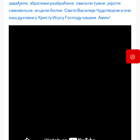
завађене, збратими разбраћене, овесели тужне, укроти
самовољне, исцели болне. Свети Василије Чудотворче и оче
наш духовни у Христу Исусу Господу нашем. Амин!