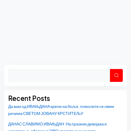
Asides
Претр
Recent Posts
Да вам од ИВАЊДАНА крене на боље, помолите се овим
речима СВЕТОМ ЈОВАНУ КРСТИТЕЉУ
ДАНАС СЛАВИМО ИВАЊДАН: На празник девојака и
нероткиња, обавезно ОВО урадите ако желите