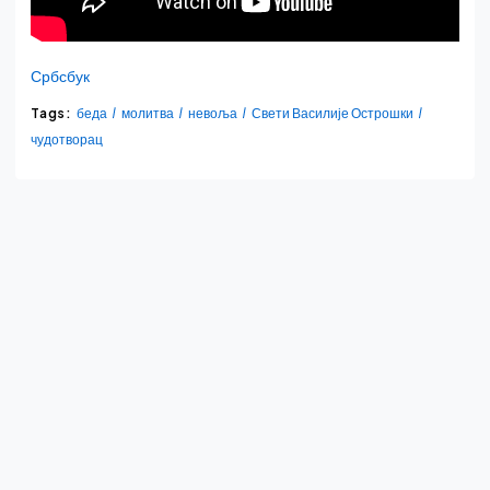
Србсбук
Tags:
беда
молитва
невоља
Свети Василије Острошки
чудотворац