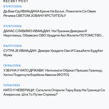
RECENT POST
07/07/2026
Да Вам Од ИВАЊДАНА Крене На Боље, Помолите Се Овим
Речима СВЕТОМ ЈОВАНУ КРСТИТЕЉУ
07/07/2026
ДАНАС СЛАВИМО ИВАЊДАН: На Празник Девојака И
Нероткиња, Обавезно ОВО Урадите Ако Желите ПОТОМСТВО…
06/07/2026
СУТРА ЈЕ ИВАЊДАН: Девојке Урадите Ово И Сањаћете Будућег
Мужа
13/06/2026
УЗБУНА У НАТО ДРЖАВИ: Непознати Објекат Прешао Границу,
Хитно Подигнути Борбени Авиони (ФОТО)
11/06/2026
НАТО У НЕВЕРИЦИ: Сателити Открили Тајну Базу На Граници Са
Алијансом, Шта То Путин Спрема?