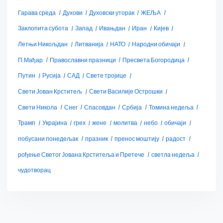
Гарава среда
Духови
Духовски уторак
ЖЕЉА
Заклопита субота
Запад
Ивањдан
Иран
Кијев
Летњи Никољдан
Литванија
НАТО
Народни обичаји
П.Мађар
Православни празници
Пресвета Богородица
Путин
Русија
САД
Свете тројице
Свети Јован Крститељ
Свети Василије Острошки
Свети Никола
Снег
Спасовдан
Србија
Томина недеља
Трамп
Украјина
грех
жене
молитва
небо
обичаји
побусани понедељак
празник
пренос моштију
радост
рођење Светог Јована Крститеља и Претече
светла недеља
чудотворац