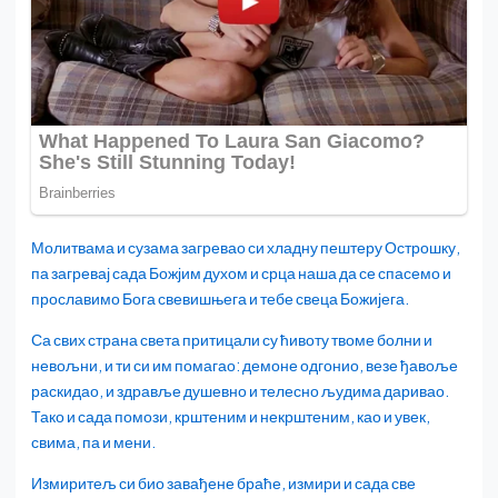
Молитвама и сузама загревао си хладну пештеру Острошку,
па загревај сада Божјим духом и срца наша да се спасемо и
прославимо Бога свевишњега и тебе свеца Божијега.
Са свих страна света притицали су ћивоту твоме болни и
невољни, и ти си им помагао: демоне одгонио, везе ђавоље
раскидао, и здравље душевно и телесно људима даривао.
Тако и сада помози, крштеним и некрштеним, као и увек,
свима, па и мени.
Измиритељ си био завађене браће, измири и сада све