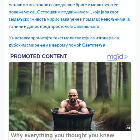
оставимо по страни свакодневне бриге и молитвено се
повежемо са „Острошким подвижником“, који је за свог
земаљског живота мирио завађене и помагао невољнима, а
то чини и данас пред престолом Свевишњега.
У наставку прочитајте текст молитве који се изговара са
дубоким смирењем и вером у помоћ Светитеља: