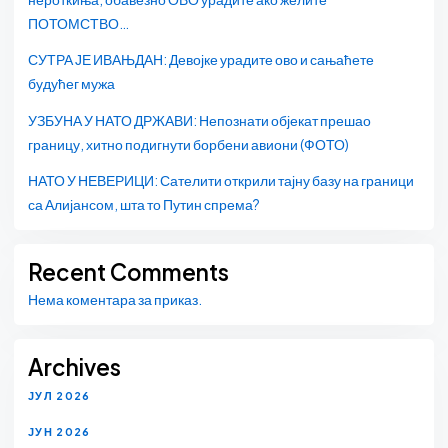
ПОТОМСТВО…
СУТРА ЈЕ ИВАЊДАН: Девојке урадите ово и сањаћете
будућег мужа
УЗБУНА У НАТО ДРЖАВИ: Непознати објекат прешао
границу, хитно подигнути борбени авиони (ФОТО)
НАТО У НЕВЕРИЦИ: Сателити открили тајну базу на граници
са Алијансом, шта то Путин спрема?
Recent Comments
Нема коментара за приказ.
Archives
ЈУЛ 2026
ЈУН 2026