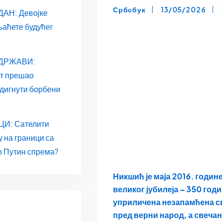
Србсбук
13/05/2026
АН: Девојке
њаћете будућег
 ДРЖАВИ:
ат прешао
одигнути борбени
И: Сателити
у на граници са
о Путин спрема?
Никшић је маја 2016. годин
великог јубилеја – 350 год
уприличена незапамћена с
пред верни народ, а свеча