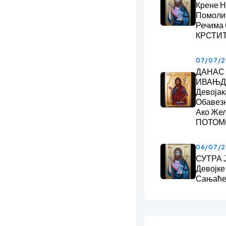
Крене 
Помоли
Речима
КРСТИ
07/07/
ДАНАС
ИВАЊДА
Девојак
Обавез
Ако Же
ПОТОМ
06/07/
СУТРА 
Девојке
Сањаће