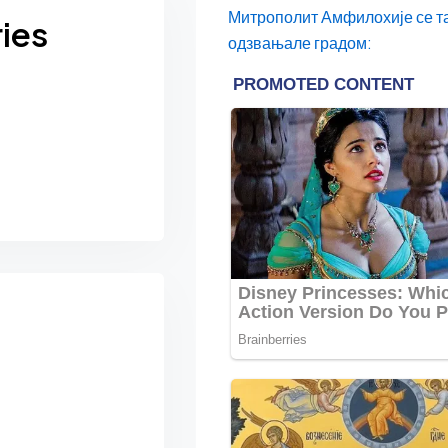
Митрополит Амфилохије се та
ies
одзвањале градом: