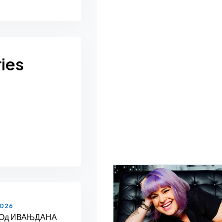
ies
2026
 Од ИВАЊДАНА