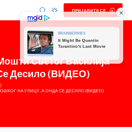
ПРИЈАВИТЕ СЕ
ошти Светог Василија
 Се Десило (ВИДЕО)
Е
ШКОГ НА УЛИЦУ, А ОНДА СЕ ДЕСИЛО (ВИДЕО)