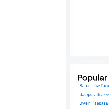
Popular
Вазнесење Гос
Васкрс
Велики
Вучић
Гарава