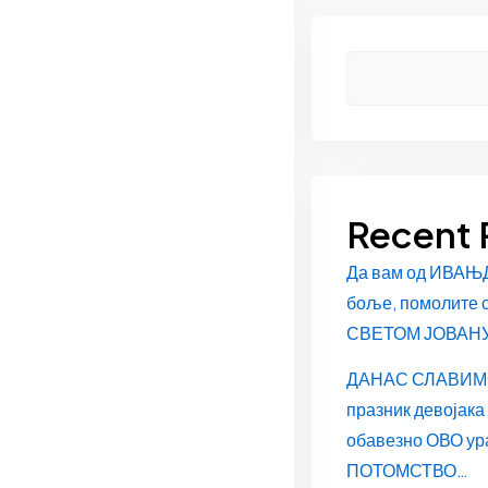
Asides
Recent 
Да вам од ИВАЊ
боље, помолите 
СВЕТОМ ЈОВАН
ДАНАС СЛАВИМ
празник девојака
обавезно ОВО ур
ПОТОМСТВО…