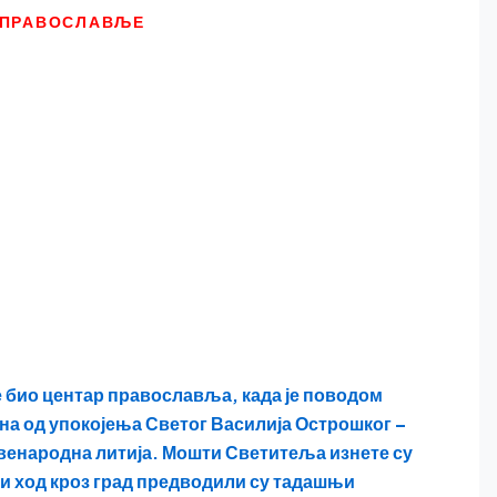
ПРАВОСЛАВЉЕ
е био центар православља, када је поводом
ина од упокојења Светог Василија Острошког –
венародна литија. Мошти Светитеља изнете су
ни ход кроз град предводили су тадашњи