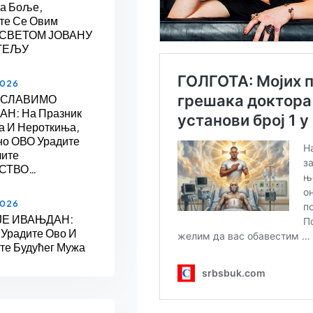
На Боље,
те Се Овим
 СВЕТОМ ЈОВАНУ
ТЕЉУ
2026
 СЛАВИМО
Н: На Празник
а И Нероткиња,
но ОВО Урадите
лите
СТВО…
2026
ЈЕ ИВАЊДАН:
 Урадите Ово И
те Будућег Мужа