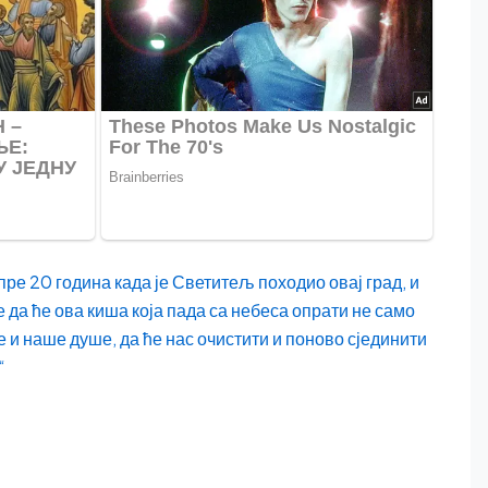
пре 20 година када је Светитељ походио овај град, и
 да ће ова киша која пада са небеса опрати не само
е и наше душе, да ће нас очистити и поново сјединити
“