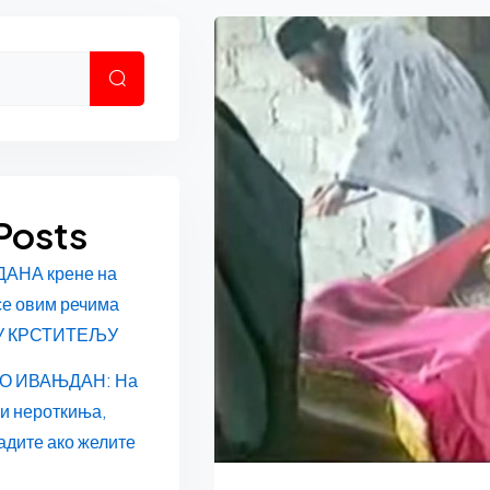
Претрага
Posts
ДАНА крене на
се овим речима
У КРСТИТЕЉУ
О ИВАЊДАН: На
 и нероткиња,
адите ако желите