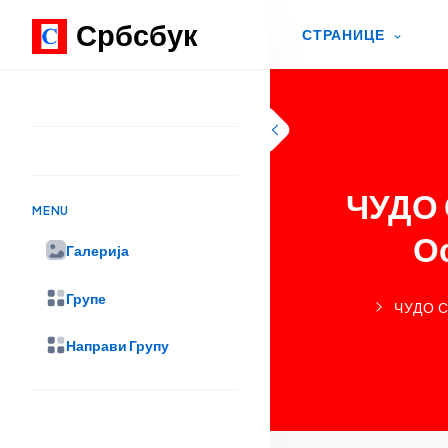
Србсбук
СТРАНИЦЕ
Skip to content
ЧУДО 
MENU
О
Галерија
Групе
ЧУДО 
Направи Групу