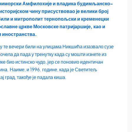
риморски Амфилохије и владика будимљанско-
историјском чину присуствовао је велики број
у били и митрополит тернопољски и кременецки
ославне цркве Московске патријаршије, као и
и иностранства.
су те вечери били на улицама Никшића изазвало сузе
почела да пада у тренутку када су мошти изнете из
ике био истинско чудо, јер се поновио идентичан
ина. Наиме, и 1996. године, када је Светитељ
ј град, такође је падала киша.