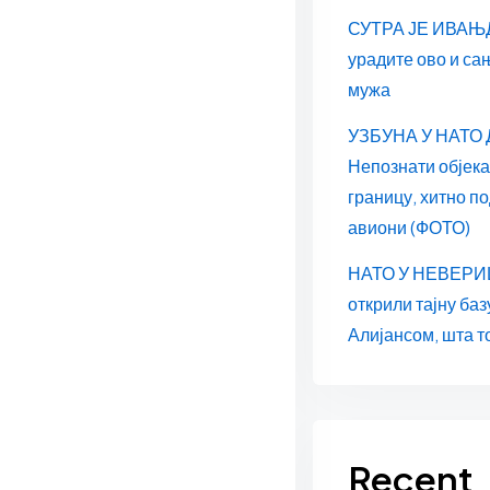
СУТРА ЈЕ ИВАЊД
урадите ово и са
мужа
УЗБУНА У НАТО
Непознати објек
границу, хитно п
авиони (ФОТО)
НАТО У НЕВЕРИЦ
открили тајну баз
Алијансом, шта т
Recent