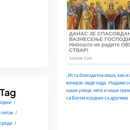
„Иста благодатна киша, као и 
вечерас овде пада. Надамо се
 Tag
наше улице, него и наше грех
са Богом и једних са другима.
подње
 петак
 среда