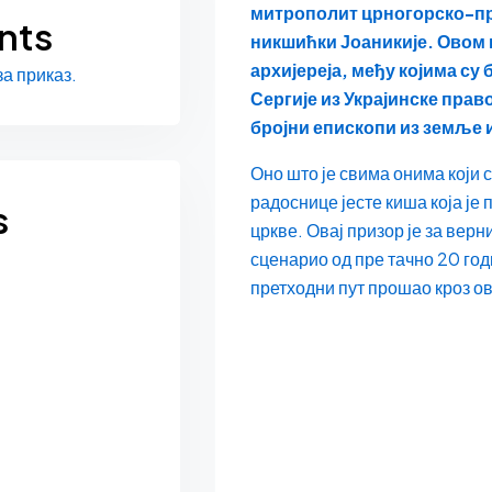
митрополит црногорско-п
nts
никшићки Јоаникије. Овом 
архијереја, међу којима с
а приказ.
Сергије из Украјинске прав
бројни епископи из земље 
Оно што је свима онима који 
радоснице јесте киша која је 
s
цркве. Овај призор је за верн
сценарио од пре тачно 20 год
претходни пут прошао кроз ова