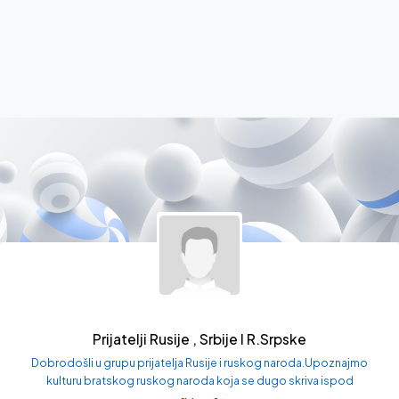
Prijatelji Rusije , Srbije I R.Srpske
Dobrodošli u grupu prijatelja Rusije i ruskog naroda.Upoznajmo
kulturu bratskog ruskog naroda koja se dugo skriva ispod
agresivne kulture zapada koja nam se svakodnevno