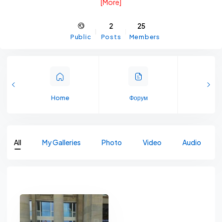
[More]
nameće.Objavljujte sve one vrijednosti koje želite podijeliti sa
istomišljenicima..Obogatite svoj duh i širite pozitivnu energiju
2
25
među ostalim članovima.
Public
Posts
Members
Home
Форум
Memb
All
My Galleries
Photo
Video
Audio