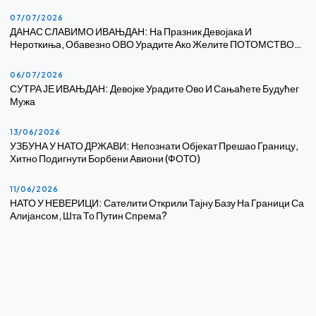
07/07/2026
ДАНАС СЛАВИМО ИВАЊДАН: На Празник Девојака И
Нероткиња, Обавезно ОВО Урадите Ако Желите ПОТОМСТВО…
06/07/2026
СУТРА ЈЕ ИВАЊДАН: Девојке Урадите Ово И Сањаћете Будућег
Мужа
13/06/2026
УЗБУНА У НАТО ДРЖАВИ: Непознати Објекат Прешао Границу,
Хитно Подигнути Борбени Авиони (ФОТО)
11/06/2026
НАТО У НЕВЕРИЦИ: Сателити Открили Тајну Базу На Граници Са
Алијансом, Шта То Путин Спрема?