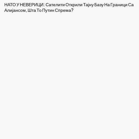
НАТО У НЕВЕРИЦИ: Сателити Открили Тајну Базу На Граници Са
Алијансом, Шта То Путин Спрема?