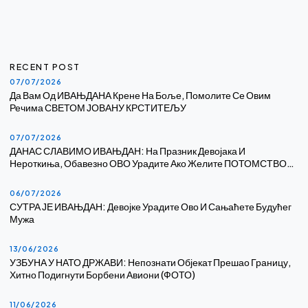
RECENT POST
07/07/2026
Да Вам Од ИВАЊДАНА Крене На Боље, Помолите Се Овим
Речима СВЕТОМ ЈОВАНУ КРСТИТЕЉУ
07/07/2026
ДАНАС СЛАВИМО ИВАЊДАН: На Празник Девојака И
Нероткиња, Обавезно ОВО Урадите Ако Желите ПОТОМСТВО…
06/07/2026
СУТРА ЈЕ ИВАЊДАН: Девојке Урадите Ово И Сањаћете Будућег
Мужа
13/06/2026
УЗБУНА У НАТО ДРЖАВИ: Непознати Објекат Прешао Границу,
Хитно Подигнути Борбени Авиони (ФОТО)
11/06/2026