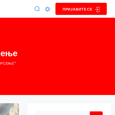
ПРИЈАВИТЕ СЕ
сење
КРСЕЊЕ"
Asides