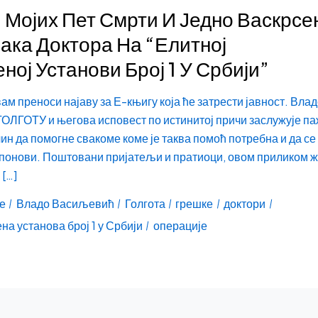
 Мојих Пет Смрти И Једно Васкрс
ака Доктора На “Елитној
ној Установи Број 1 У Србији”
м преноси најаву за Е-књигу која ће затрести јавност. Влад
ОЛГОТУ и његова исповест по истинитој причи заслужује п
чин да помогне свакоме коме је таква помоћ потребна и да се
 понови. Поштовани пријатељи и пратиоци, овом приликом 
 […]
е
Владо Васиљевић
Голгота
грешке
доктори
на установа број 1 у Србији
операције