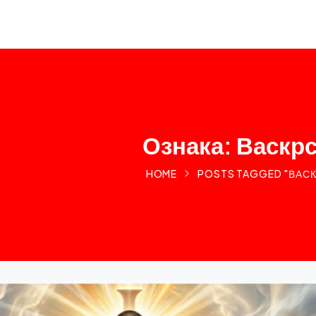
Ознака: Васкр
HOME
POSTS TAGGED "ВАС