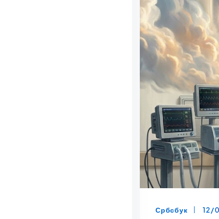
Србсбук
12/