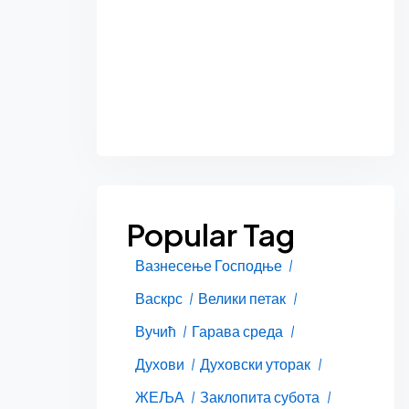
Popular Tag
Вазнесење Господње
Васкрс
Велики петак
Вучић
Гарава среда
Духови
Духовски уторак
ЖЕЉА
Заклопита субота