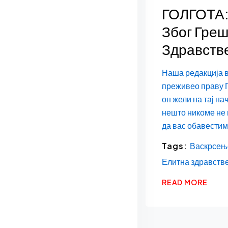
ГОЛГОТА:
Због Греш
Здравстве
Наша редакција ва
преживео праву Г
он жели на тај на
нешто никоме не
да вас обавестим
Tags:
Васкрсењ
Елитна здравстве
READ MORE