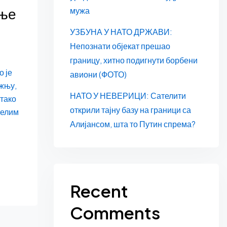
ење
мужа
УЗБУНА У НАТО ДРЖАВИ:
Непознати објекат прешао
границу, хитно подигнути борбени
о је
авиони (ФОТО)
ажњу,
НАТО У НЕВЕРИЦИ: Сателити
 тако
открили тајну базу на граници са
желим
Алијансом, шта то Путин спрема?
Recent
Comments