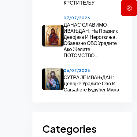
КРСТИТЕЉУ
07/07/2026
ДАНАС СЛАВИМО
ИВАЊДАН: На Празник
Девојака И Нероткиња,
Обавезно ОВО Урадите
Ако Желите
ПОТОМСТВО…
06/07/2026
СУТРА ЈЕ ИВАЊДАН:
Девојке Урадите Ово И
Сањаћете Будућег Мужа
Categories