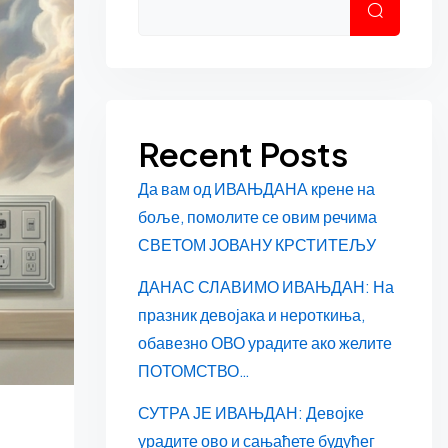
Претраг
Recent Posts
Да вам од ИВАЊДАНА крене на
боље, помолите се овим речима
СВЕТОМ ЈОВАНУ КРСТИТЕЉУ
ДАНАС СЛАВИМО ИВАЊДАН: На
празник девојака и нероткиња,
обавезно ОВО урадите ако желите
ПОТОМСТВО…
СУТРА ЈЕ ИВАЊДАН: Девојке
урадите ово и сањаћете будућег