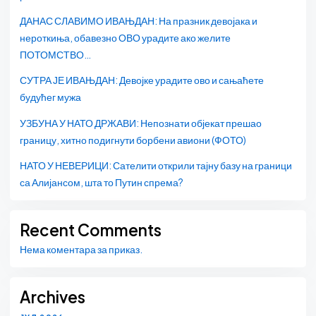
ДАНАС СЛАВИМО ИВАЊДАН: На празник девојака и
нероткиња, обавезно ОВО урадите ако желите
ПОТОМСТВО…
СУТРА ЈЕ ИВАЊДАН: Девојке урадите ово и сањаћете
будућег мужа
УЗБУНА У НАТО ДРЖАВИ: Непознати објекат прешао
границу, хитно подигнути борбени авиони (ФОТО)
НАТО У НЕВЕРИЦИ: Сателити открили тајну базу на граници
са Алијансом, шта то Путин спрема?
Recent Comments
Нема коментара за приказ.
Archives