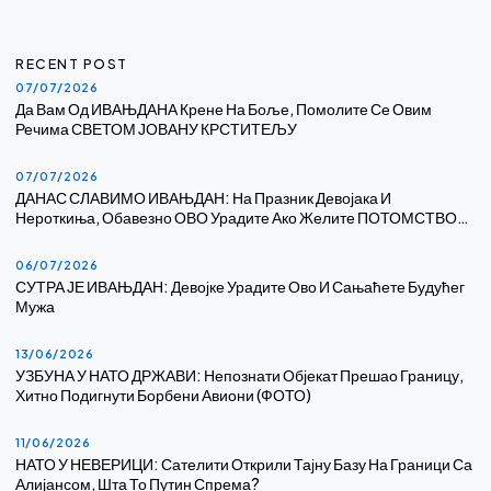
RECENT POST
07/07/2026
Да Вам Од ИВАЊДАНА Крене На Боље, Помолите Се Овим
Речима СВЕТОМ ЈОВАНУ КРСТИТЕЉУ
07/07/2026
ДАНАС СЛАВИМО ИВАЊДАН: На Празник Девојака И
Нероткиња, Обавезно ОВО Урадите Ако Желите ПОТОМСТВО…
06/07/2026
СУТРА ЈЕ ИВАЊДАН: Девојке Урадите Ово И Сањаћете Будућег
Мужа
13/06/2026
УЗБУНА У НАТО ДРЖАВИ: Непознати Објекат Прешао Границу,
Хитно Подигнути Борбени Авиони (ФОТО)
11/06/2026
НАТО У НЕВЕРИЦИ: Сателити Открили Тајну Базу На Граници Са
Алијансом, Шта То Путин Спрема?