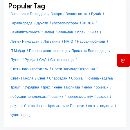
Popular Tag
Вазнесење Господње
Васкрс
Велики петак
Вучић
Гарава среда
Духови
Духовски уторак
ЖЕЉА
Заклопита субота
Запад
Ивањдан
Иран
Кијев
Летњи Никољдан
Литванија
НАТО
Народни обичаји
П.Мађар
Православни празници
Пресвета Богородица
Путин
Русија
САД
Свете тројице
Свети Јован Крститељ
Свети Василије Острошки
Свети Никола
Снег
Спасовдан
Србија
Томина недеља
Трамп
Украјина
грех
жене
молитва
небо
обичаји
побусани понедељак
празник
пренос моштију
радост
рођење Светог Јована Крститеља и Претече
светла недеља
чудотворац