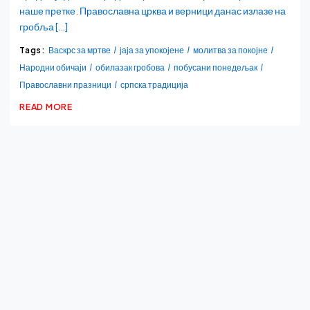
наше претке. Православна црква и верници данас излазе на
гробља […]
Tags:
Васкрс за мртве
јаја за упокојене
молитва за покојне
Народни обичаји
обилазак гробова
побусани понедељак
Православни празници
српска традиција
READ MORE