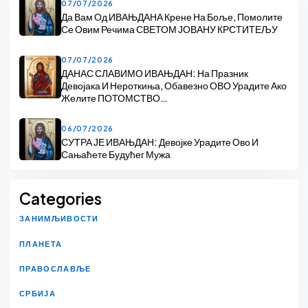
07/07/2026
Да Вам Од ИВАЊДАНА Крене На Боље, Помолите
Се Овим Речима СВЕТОМ ЈОВАНУ КРСТИТЕЉУ
07/07/2026
ДАНАС СЛАВИМО ИВАЊДАН: На Празник
Девојака И Нероткиња, Обавезно ОВО Урадите Ако
Желите ПОТОМСТВО…
06/07/2026
СУТРА ЈЕ ИВАЊДАН: Девојке Урадите Ово И
Сањаћете Будућег Мужа
Categories
ЗАНИМЉИВОСТИ
ПЛАНЕТА
ПРАВОСЛАВЉЕ
СРБИЈА