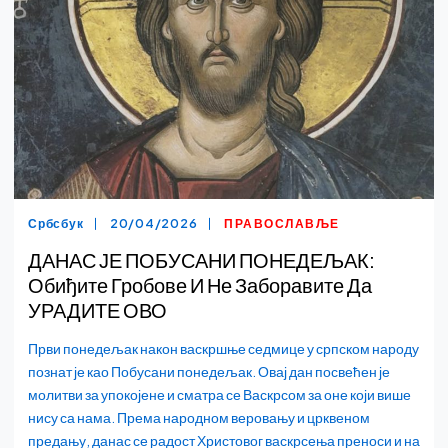
Србсбук
20/04/2026
ПРАВОСЛАВЉЕ
ДАНАС ЈЕ ПОБУСАНИ ПОНЕДЕЉАК:
Обиђите Гробове И Не Заборавите Да
УРАДИТЕ ОВО
Први понедељак након васкршње седмице у српском народу
познат је као Побусани понедељак. Овај дан посвећен је
молитви за упокојене и сматра се Васкрсом за оне који више
нису са нама. Према народном веровању и црквеном
предању, данас се радост Христовог васкрсења преноси и на