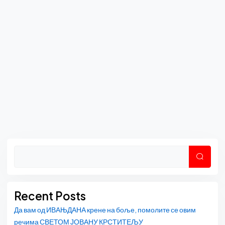
Asides
Претр
Recent Posts
Да вам од ИВАЊДАНА крене на боље, помолите се овим
речима СВЕТОМ ЈОВАНУ КРСТИТЕЉУ