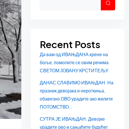
Претраг
Recent Posts
Да вам од ИВАЊДАНА крене на
боље, помолите се овим речима
СВЕТОМ ЈОВАНУ КРСТИТЕЉУ
ДАНАС СЛАВИМО ИВАЊДАН: На
празник девојака и нероткиња,
обавезно ОВО урадите ако желите
ПОТОМСТВО…
СУТРА ЈЕ ИВАЊДАН: Девојке
урадите ово и сањаћете будућег