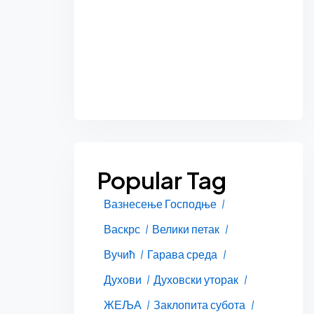
Popular Tag
Вазнесење Господње
Васкрс
Велики петак
Вучић
Гарава среда
Духови
Духовски уторак
ЖЕЉА
Заклопита субота