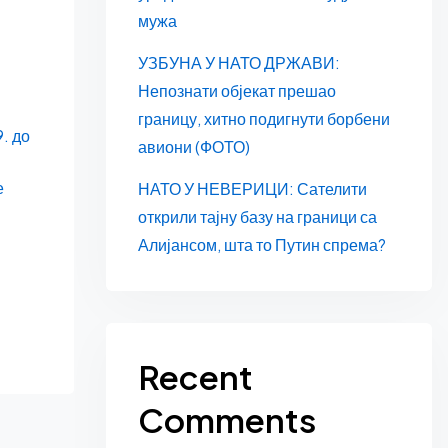
мужа
УЗБУНА У НАТО ДРЖАВИ:
Непознати објекат прешао
границу, хитно подигнути борбени
. до
авиони (ФОТО)
е
НАТО У НЕВЕРИЦИ: Сателити
открили тајну базу на граници са
Алијансом, шта то Путин спрема?
Recent
Comments