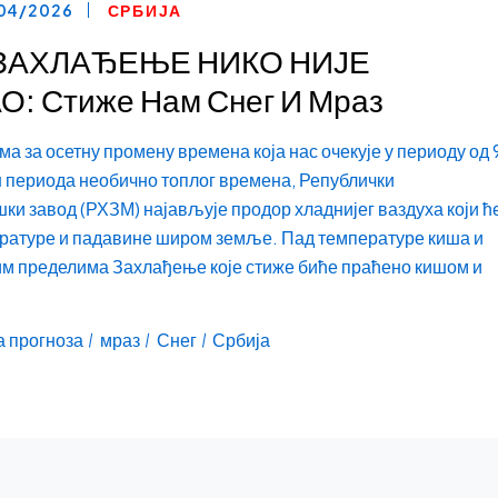
04/2026
СРБИЈА
ЗАХЛАЂЕЊЕ НИКО НИЈЕ
: Стиже Нам Снег И Мраз
а за осетну промену времена која нас очекује у периоду од 9
н периода необично топлог времена, Републички
и завод (РХЗМ) најављује продор хладнијег ваздуха који ћ
ературе и падавине широм земље. Пад температуре киша и
им пределима Захлађење које стиже биће праћено кишом и
 прогноза
мраз
Снег
Србија