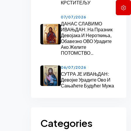
КРСТИТЕЉУ
07/07/2026
ДАНАС СЛАВИМО
ИВАЊДАН: На Празник
Девојака И Нероткиња,
Обавезно ОВО Урадите
Ако Желите
ПОТОМСТВО…
06/07/2026
СУТРА ЈЕ ИВАЊДАН:
Девојке Урадите Ово И
Сањаћете Будућег Мужа
Categories