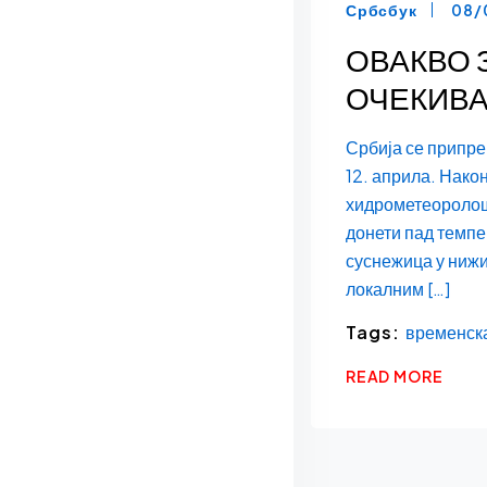
Србсбук
08/
ОВАКВО 
ОЧЕКИВАО
Србија се припрем
12. априла. Нако
хидрометеоролошк
донети пад темп
суснежица у ниж
локалним […]
Tags:
временска
READ MORE