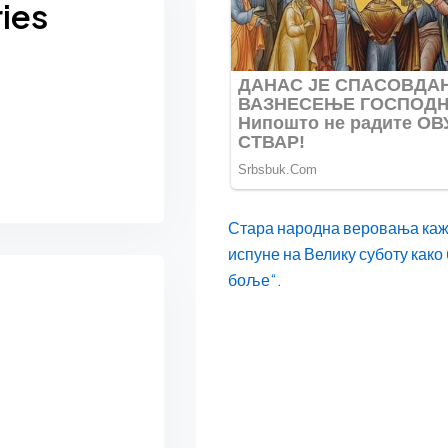
ies
Стара народна веровања кажу
испуне на Велику суботу како 
боље“.