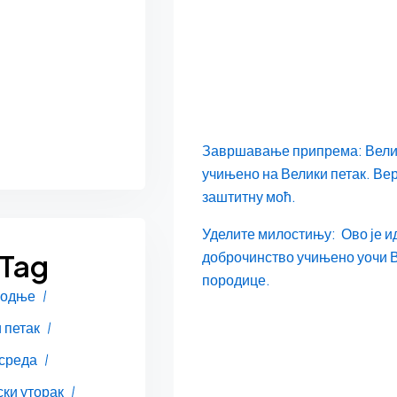
Завршавање припрема: Велика
учињено на Велики петак. Вер
заштитну моћ.
Уделите милостињу: Ово је ид
доброчинство учињено уочи В
 Tag
породице.
подње
 петак
 среда
ки уторак