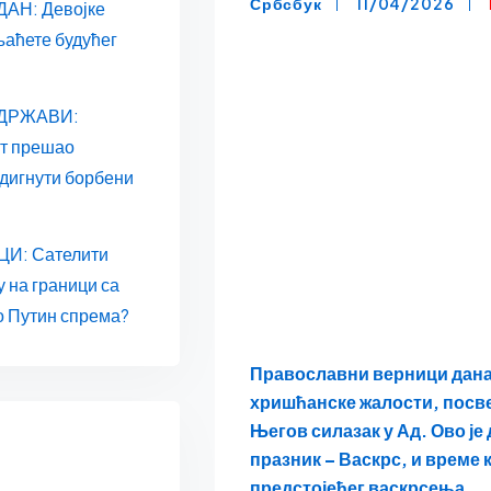
Србсбук
11/04/2026
АН: Девојке
њаћете будућег
 ДРЖАВИ:
ат прешао
одигнути борбени
И: Сателити
у на граници са
о Путин спрема?
Православни верници данас
хришћанске жалости, посве
Његов силазак у Ад. Ово је
празник – Васкрс, и време 
предстојећег васкрсења.