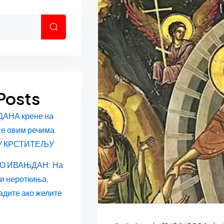
Претрага
Posts
ДАНА крене на
се овим речима
У КРСТИТЕЉУ
О ИВАЊДАН: На
 и нероткиња,
адите ако желите