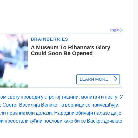
ом свету проводи у строгој тишини, молитви и посту. У
 Светог Василија Великог, а верници се причешћују,
ли празник који долази. Народни обичаји налазе да је
ви преостали кућни послови како би се Васкрс дочекао