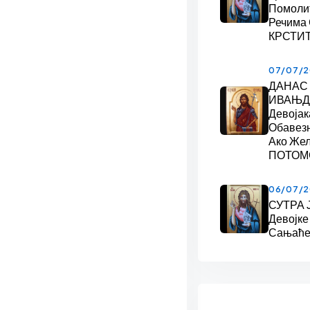
Помоли
Речима
КРСТИ
07/07/
ДАНАС
ИВАЊДА
Девојак
Обавез
Ако Же
ПОТОМ
06/07/
СУТРА 
Девојке
Сањаће