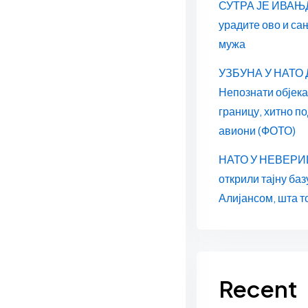
СУТРА ЈЕ ИВАЊД
урадите ово и са
мужа
УЗБУНА У НАТО
Непознати објек
границу, хитно п
авиони (ФОТО)
НАТО У НЕВЕРИЦ
открили тајну баз
Алијансом, шта т
Recent