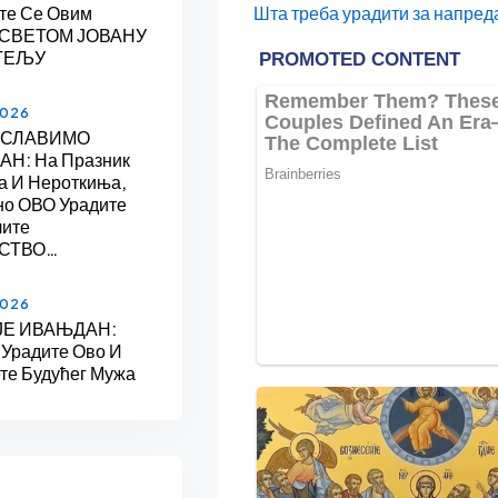
Шта треба урадити за напред
те Се Овим
 СВЕТОМ ЈОВАНУ
ТЕЉУ
2026
 СЛАВИМО
Н: На Празник
а И Нероткиња,
но ОВО Урадите
лите
СТВО…
2026
ЈЕ ИВАЊДАН:
 Урадите Ово И
те Будућег Мужа