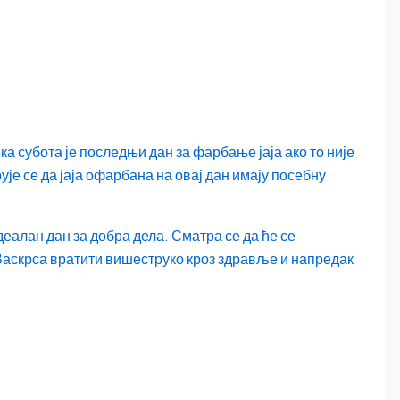
 субота је последњи дан за фарбање јаја ако то није
ује се да јаја офарбана на овај дан имају посебну
еалан дан за добра дела. Сматра се да ће се
аскрса вратити вишеструко кроз здравље и напредак