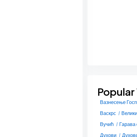
Popular
Вазнесење Гос
Васкрс
Велики
Вучић
Гарава
Духови
Духовс