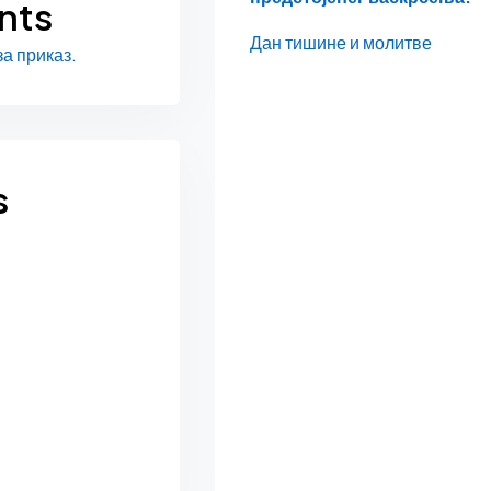
nts
Дан тишине и молитве
а приказ.
s