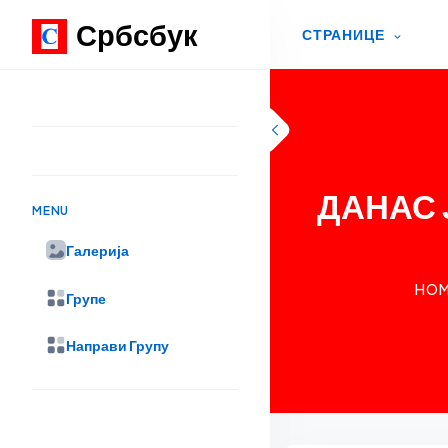
Србсбук
СТРАНИЦЕ
Skip to content
ДАНАС 
MENU
Галерија
HO
Групе
Направи Групу