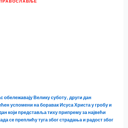
ПРАВОСЛАВЉЕ
 обележавају Велику суботу, други дан
ћен успомени на боравак Исуса Христа у гробу и
 дан који представља тиху припрему за највећи
када се преплићу туга због страдања и радост због