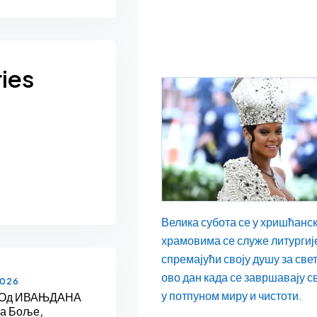
ies
Велика субота се у хришћанск
храмовима се служе литургије
спремајући своју душу за свет
ово дан када се завршавају с
2026
у потпуном миру и чистоти.
 Од ИВАЊДАНА
На Боље,