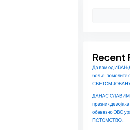
Asides
Recent 
Да вам од ИВАЊ
боље, помолите 
СВЕТОМ ЈОВАН
ДАНАС СЛАВИМ
празник девојака
обавезно ОВО ур
ПОТОМСТВО…