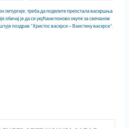
кон литургије, треба да поделите преостала васкршња
је обичај је да се укућани поново окупе за свечаном
оштује поздрав “Христос васкрсе – Ваистину васкрсе”.