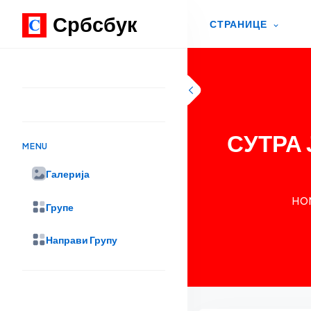
Србсбук
СТРАНИЦЕ
Skip to content
СУТРА 
MENU
Галерија
HO
Групе
Направи Групу