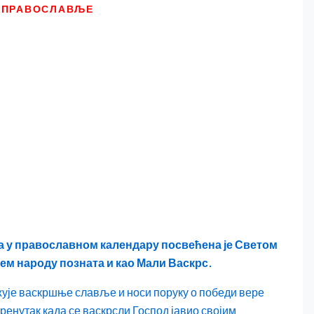
ПРАВОСЛАВЉЕ
 у православном календару посвећена је Светом
шем народу позната и као Мали Васкрс.
жује васкршње славље и носи поруку о победи вере
ренутак када се васкрсли Господ јавио својим