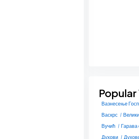
Popular
Вазнесење Гос
Васкрс
Велики
Вучић
Гарава
Духови
Духовс