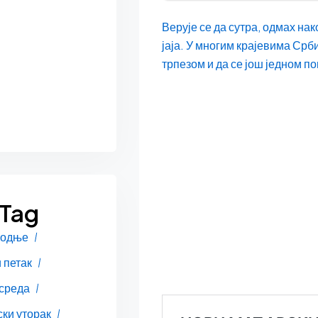
Верује се да сутра, одмах на
јаја. У многим крајевима Срби
трпезом и да се још једном п
 Tag
подње
 петак
 среда
ки уторак