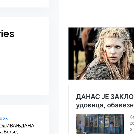
ies
2026
 Од ИВАЊДАНА
На Боље,