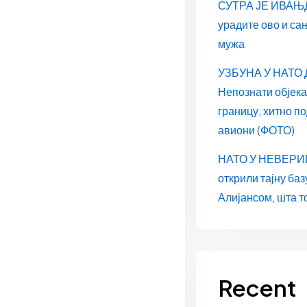
СУТРА ЈЕ ИВАЊД
урадите ово и са
мужа
УЗБУНА У НАТО
Непознати објек
границу, хитно п
авиони (ФОТО)
НАТО У НЕВЕРИЦ
открили тајну баз
Алијансом, шта т
Recent