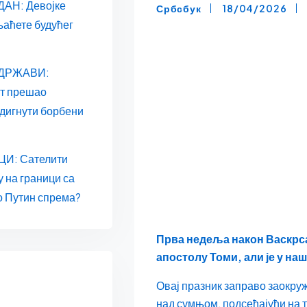
АН: Девојке
Србсбук
18/04/2026
њаћете будућег
 ДРЖАВИ:
ат прешао
одигнути борбени
И: Сателити
у на граници са
о Путин спрема?
Прва недеља након Васкрса
апостолу Томи, али је у на
Овај празник заправо заокру
над сумњом, подсећајући на т