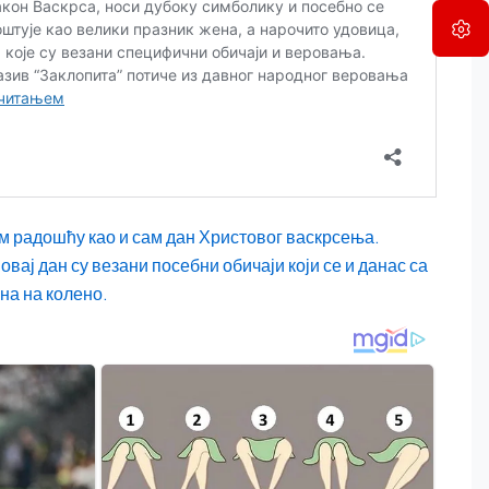
ом радошћу као и сам дан Христовог васкрсења.
овај дан су везани посебни обичаји који се и данас са
на на колено.