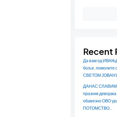
Asides
Recent 
Да вам од ИВАЊ
боље, помолите 
СВЕТОМ ЈОВАН
ДАНАС СЛАВИМ
празник девојака
обавезно ОВО ур
ПОТОМСТВО…