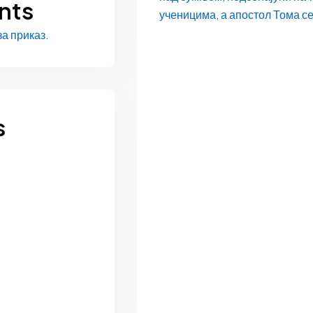
nts
ученицима, а апостол Тома с
а приказ.
s