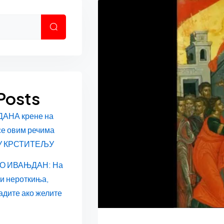
Претрага
Posts
ДАНА крене на
се овим речима
У КРСТИТЕЉУ
О ИВАЊДАН: На
 и нероткиња,
адите ако желите