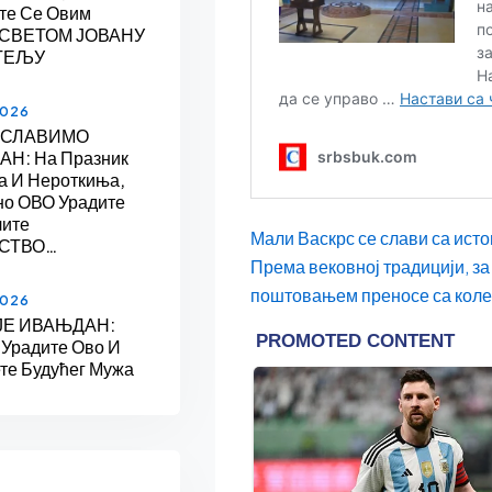
те Се Овим
 СВЕТОМ ЈОВАНУ
ТЕЉУ
2026
 СЛАВИМО
Н: На Празник
а И Нероткиња,
но ОВО Урадите
лите
Мали Васкрс се слави са ист
СТВО…
Према вековној традицији, за 
поштовањем преносе са коле
2026
ЈЕ ИВАЊДАН:
 Урадите Ово И
те Будућег Мужа