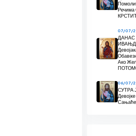
Помоли
Речима
КРСТИ
07/07/
ДАНАС
ИВАЊДА
Девојак
Обавез
Ако Же
ПОТОМ
06/07/
СУТРА 
Девојке
Сањаће