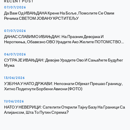
RECENT POST
07/07/2026
Да Вам Од ИВАЊДАНА Крене На Боље, Помолите Се Овим
Речима СВЕТОМ ЈОВАНУ КРСТИТЕЉУ
07/07/2026
ДАНАС СЛАВИМО ИВАЊДАН: На Празник Девојака И
Нероткиња, Обавезно ОВО Урадите Ако Желите ПОТОМСТВО…
06/07/2026
СУТРА ЈЕ ИВАЊДАН: Девојке Урадите Ово И Сањаћете Будућег
Мужа
13/06/2026
УЗБУНА У НАТО ДРЖАВИ: Непознати Објекат Прешао Границу,
Хитно Подигнути Борбени Авиони (ФОТО)
11/06/2026
НАТО У НЕВЕРИЦИ: Сателити Открили Тајну Базу На Граници Са
Алијансом, Шта То Путин Спрема?