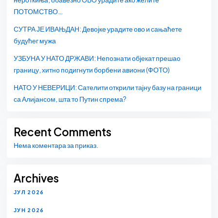
ПОТОМСТВО…
СУТРА ЈЕ ИВАЊДАН: Девојке урадите ово и сањаћете
будућег мужа
УЗБУНА У НАТО ДРЖАВИ: Непознати објекат прешао
границу, хитно подигнути борбени авиони (ФОТО)
НАТО У НЕВЕРИЦИ: Сателити открили тајну базу на граници
са Алијансом, шта то Путин спрема?
Recent Comments
Нема коментара за приказ.
Archives
ЈУЛ 2026
ЈУН 2026