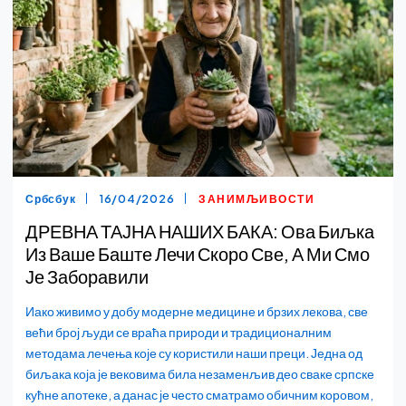
Србсбук
16/04/2026
ЗАНИМЉИВОСТИ
ДРЕВНА ТАЈНА НАШИХ БАКА: Ова Биљка
Из Ваше Баште Лечи Скоро Све, А Ми Смо
Је Заборавили
Иако живимо у добу модерне медицине и брзих лекова, све
већи број људи се враћа природи и традиционалним
методама лечења које су користили наши преци. Једна од
биљака која је вековима била незаменљив део сваке српске
кућне апотеке, а данас је често сматрамо обичним коровом,