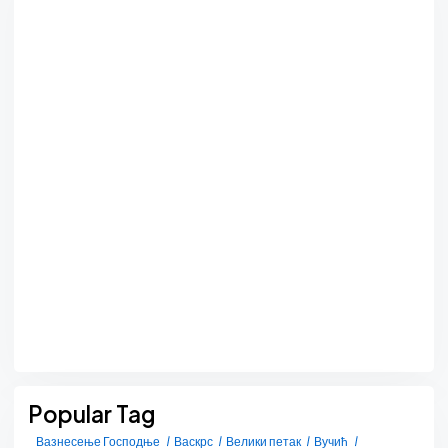
Popular Tag
Вазнесење Господње
Васкрс
Велики петак
Вучић