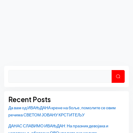
Asides
Претр
Recent Posts
Да вам од ИВАЊДАНА крене на боље, помолите се овим
речима СВЕТОМ ЈОВАНУ КРСТИТЕЉУ
ДАНАС СЛАВИМО ИВАЊДАН: На празник девојака и
нероткиња, обавезно ОВО урадите ако желите