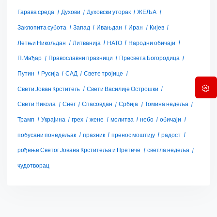
Гарава среда
Духови
Духовски уторак
ЖЕЉА
Заклопита субота
Запад
Ивањдан
Иран
Кијев
Летњи Никољдан
Литванија
НАТО
Народни обичаји
П.Мађар
Православни празници
Пресвета Богородица
Путин
Русија
САД
Свете тројице
Свети Јован Крститељ
Свети Василије Острошки
Свети Никола
Снег
Спасовдан
Србија
Томина недеља
Трамп
Украјина
грех
жене
молитва
небо
обичаји
побусани понедељак
празник
пренос моштију
радост
рођење Светог Јована Крститеља и Претече
светла недеља
чудотворац