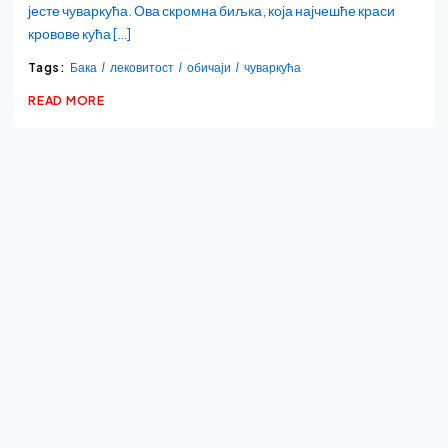
јесте чуваркућа. Ова скромна биљка, која најчешће краси
кровове кућа […]
Tags:
Бака
лековитост
обичаји
чуваркућа
READ MORE