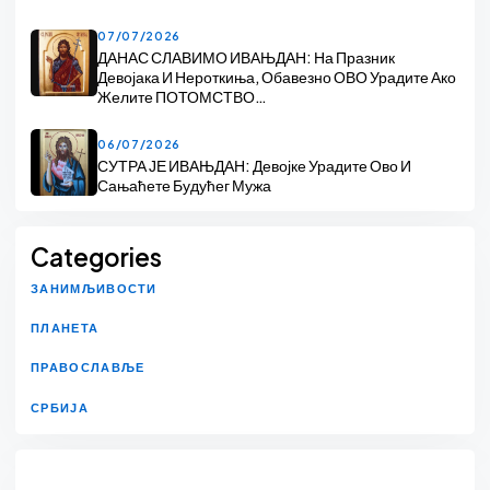
07/07/2026
ДАНАС СЛАВИМО ИВАЊДАН: На Празник
Девојака И Нероткиња, Обавезно ОВО Урадите Ако
Желите ПОТОМСТВО…
06/07/2026
СУТРА ЈЕ ИВАЊДАН: Девојке Урадите Ово И
Сањаћете Будућег Мужа
Categories
ЗАНИМЉИВОСТИ
ПЛАНЕТА
ПРАВОСЛАВЉЕ
СРБИЈА