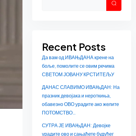
Претраг
Recent Posts
Да вам од ИВАЊДАНА крене на
боље, помолите се овим речима
СВЕТОМ ЈОВАНУ КРСТИТЕЉУ
ДАНАС СЛАВИМО ИВАЊДАН: На
празник девојака и нероткиња,
обавезно ОВО урадите ако желите
ПОТОМСТВО…
СУТРА ЈЕ ИВАЊДАН: Девојке
урадите ово и сањаћете будућег