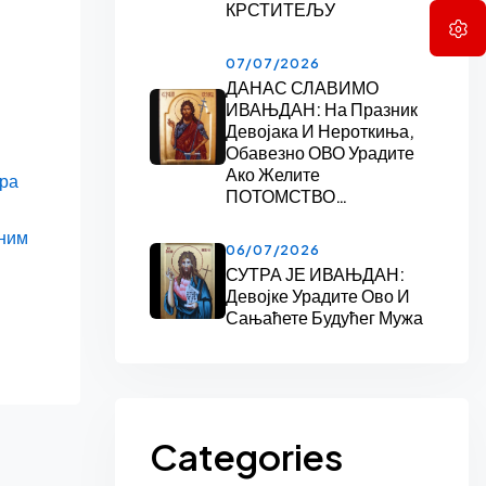
КРСТИТЕЉУ
07/07/2026
ДАНАС СЛАВИМО
ИВАЊДАН: На Празник
Девојака И Нероткиња,
Обавезно ОВО Урадите
Ако Желите
ира
ПОТОМСТВО…
чним
06/07/2026
СУТРА ЈЕ ИВАЊДАН:
Девојке Урадите Ово И
Сањаћете Будућег Мужа
Categories