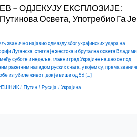
ЕВ – ОДЈЕКУЈУ ЕКСПЛОЗИЈЕ:
Путинова Освета, Употребио Га Је
мљ званично најавио одмазду због украјинских удара на
орији Луганска, стигла је жестока и брутална освета Владим
змеђу суботе и недеље, главни град Украјине нашао се под
им ракетним нападом руских снага, у којем су, према звани
бе изгубиле живот, док је више од 56 […]
РЕШНИК
Путин
Русија
Украјина