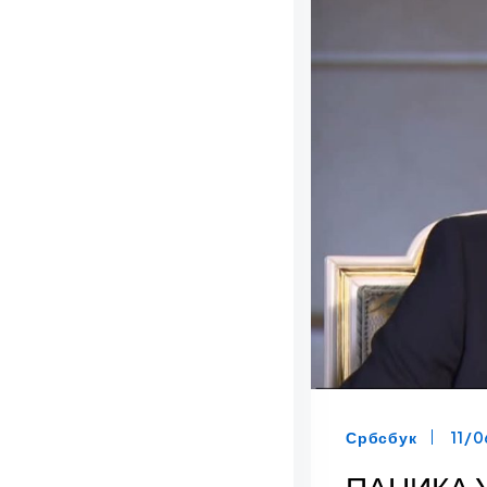
Србсбук
11/
ПАНИКА У