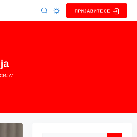
ПРИЈАВИТЕ СЕ
ја
СИЈА"
Asides