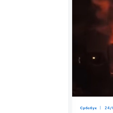
Србсбук
24/