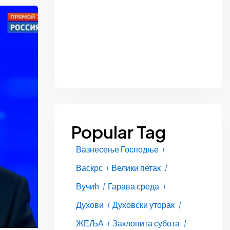
Popular Tag
Вазнесење Господње
Васкрс
Велики петак
Вучић
Гарава среда
Духови
Духовски уторак
ЖЕЉА
Заклопита субота