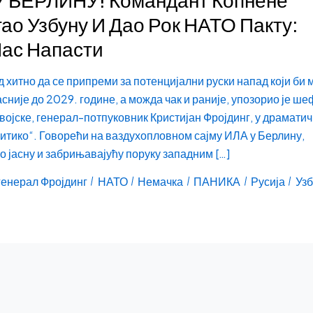
гао Узбуну И Дао Рок НАТО Пакту:
Нас Напасти
 хитно да се припреми за потенцијални руски напад који би 
асније до 2029. године, а можда чак и раније, упозорио је ше
војске, генерал-потпуковник Кристијан Фројдинг, у драмати
литико“. Говорећи на ваздухопловном сајму ИЛА у Берлину,
о јасну и забрињавајућу поруку западним […]
генерал Фројдинг
НАТО
Немачка
ПАНИКА
Русија
Уз