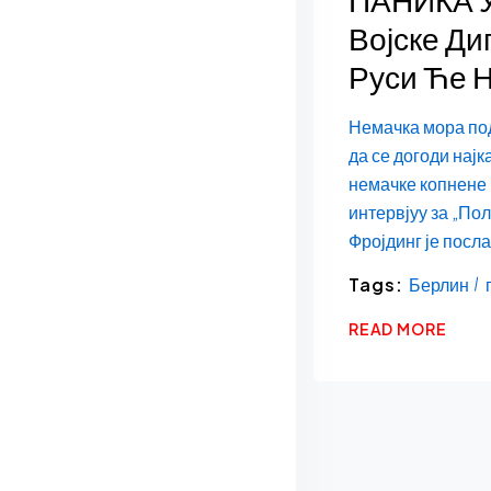
Војске Ди
Руси Ће 
Немачка мора под
да се догоди најк
немачке копнене 
интервјуу за „По
Фројдинг је посла
Tags:
Берлин
READ MORE