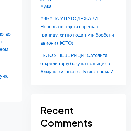
мужа
УЗБУНА У НАТО ДРЖАВИ:
Непознати објекат прешао
могао
границу, хитно подигнути борбени
ф
авиони (ФОТО)
чном
НАТО У НЕВЕРИЦИ: Сателити
открили тајну базу на граници са
Алијансом, шта то Путин спрема?
буна
Recent
Comments