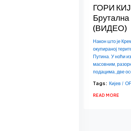
ГОРИ КИЈ
Брутална 
(ВИДЕО)
Након што је Кре
окупираној терит
Путина. У ноћи и
масовним, разорн
подацима, две осо
Tags:
Кијев
О
READ MORE