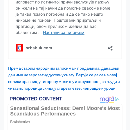
Према старим народним записима и предањима, данашњи
дан има невероватну духовну снагу. Верује се да се на овај
велики празник, уз искрену молитву и скрушеност, са људи и
читавих породица скидају старе клетве, неправде и уроци.