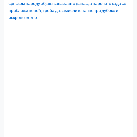
српском народу објашњава зашто данас, а нарочито када се
приближи поноћ, треба да замислите тачно три дубоке и
искрене жеље.