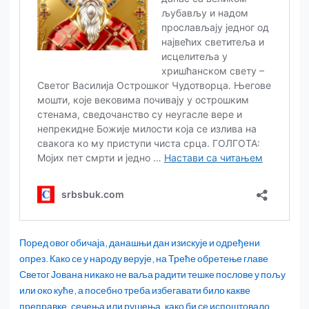
Поред овог обичаја, данашњи дан изискује и одређени
опрез. Како се у народу верује, на Треће обретење главе
Светог Јована никако не ваља радити тешке послове у пољу
или око куће, а посебно треба избегавати било какве
преправке, сечења или рушења, како би се испоштовало