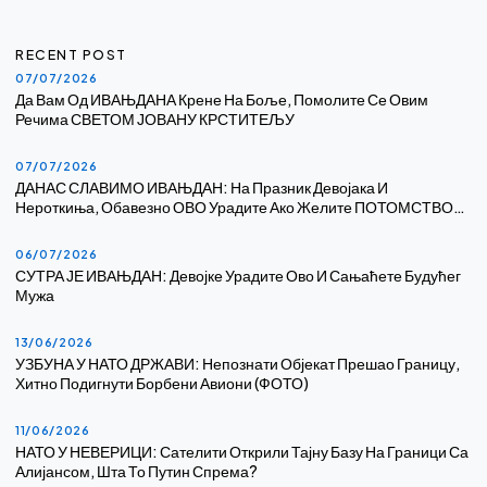
RECENT POST
07/07/2026
Да Вам Од ИВАЊДАНА Крене На Боље, Помолите Се Овим
Речима СВЕТОМ ЈОВАНУ КРСТИТЕЉУ
07/07/2026
ДАНАС СЛАВИМО ИВАЊДАН: На Празник Девојака И
Нероткиња, Обавезно ОВО Урадите Ако Желите ПОТОМСТВО…
06/07/2026
СУТРА ЈЕ ИВАЊДАН: Девојке Урадите Ово И Сањаћете Будућег
Мужа
13/06/2026
УЗБУНА У НАТО ДРЖАВИ: Непознати Објекат Прешао Границу,
Хитно Подигнути Борбени Авиони (ФОТО)
11/06/2026
НАТО У НЕВЕРИЦИ: Сателити Открили Тајну Базу На Граници Са
Алијансом, Шта То Путин Спрема?