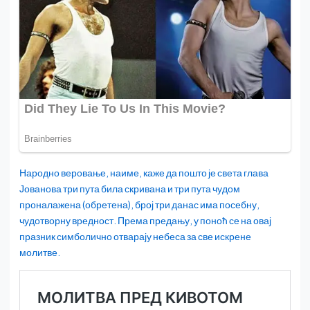
Народно веровање, наиме, каже да пошто је света глава
Јованова три пута била скривана и три пута чудом
проналажена (обретена), број три данас има посебну,
чудотворну вредност. Према предању, у поноћ се на овај
празник симболично отварају небеса за све искрене
молитве.