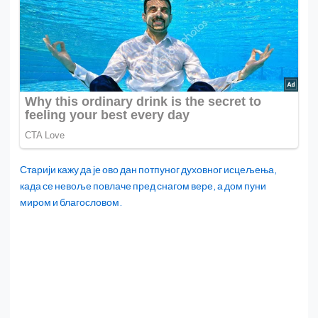
Старији кажу да је ово дан потпуног духовног исцељења,
када се невоље повлаче пред снагом вере, а дом пуни
миром и благословом.