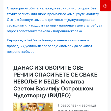
Стари српски обичај налаже да верници чистог срца, без
трунке зависти или злобе према било коме, упуте молитву
Светом Јовану и замисле три жеље — једну за здравље
својих најмилијих, другу за мир и напредак у дому, а трећу за
опрост сопствених грехова и погрешних корака.
Верује се да ће Свети Јован, као велики заштитник и
праведник, услишити ове вапаје и помоћи да се живот
покрене на боље.