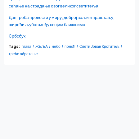
сећање на страдање овог великог светитеља.
Дан треба провести у миру, доброј вољи и праштању,
ширећи љубав међу својим ближњима.
Србсбук
Tags:
глава
ЖЕЉА
небо
поноћ
Свети Јован Крститељ
треће обретење