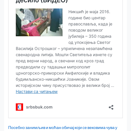
Посебно занимљив и моћан обичај који се вековима чува у