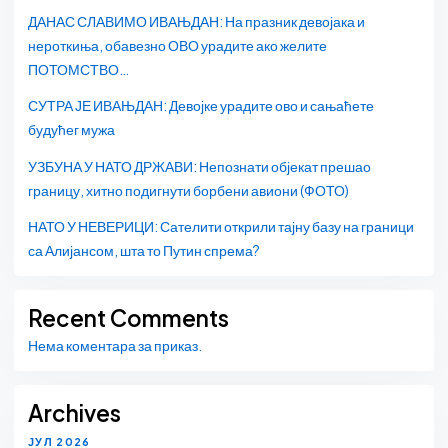
ДАНАС СЛАВИМО ИВАЊДАН: На празник девојака и
нероткиња, обавезно ОВО урадите ако желите
ПОТОМСТВО…
СУТРА ЈЕ ИВАЊДАН: Девојке урадите ово и сањаћете
будућег мужа
УЗБУНА У НАТО ДРЖАВИ: Непознати објекат прешао
границу, хитно подигнути борбени авиони (ФОТО)
НАТО У НЕВЕРИЦИ: Сателити открили тајну базу на граници
са Алијансом, шта то Путин спрема?
Recent Comments
Нема коментара за приказ.
Archives
ЈУЛ 2026