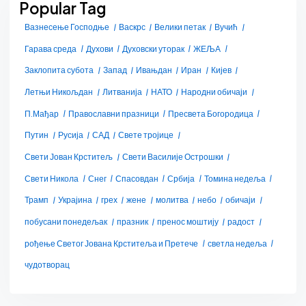
Popular Tag
Вазнесење Господње
Васкрс
Велики петак
Вучић
Гарава среда
Духови
Духовски уторак
ЖЕЉА
Заклопита субота
Запад
Ивањдан
Иран
Кијев
Летњи Никољдан
Литванија
НАТО
Народни обичаји
П.Мађар
Православни празници
Пресвета Богородица
Путин
Русија
САД
Свете тројице
Свети Јован Крститељ
Свети Василије Острошки
Свети Никола
Снег
Спасовдан
Србија
Томина недеља
Трамп
Украјина
грех
жене
молитва
небо
обичаји
побусани понедељак
празник
пренос моштију
радост
рођење Светог Јована Крститеља и Претече
светла недеља
чудотворац