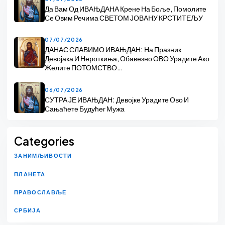
Да Вам Од ИВАЊДАНА Крене На Боље, Помолите
Се Овим Речима СВЕТОМ ЈОВАНУ КРСТИТЕЉУ
07/07/2026
ДАНАС СЛАВИМО ИВАЊДАН: На Празник
Девојака И Нероткиња, Обавезно ОВО Урадите Ако
Желите ПОТОМСТВО…
06/07/2026
СУТРА ЈЕ ИВАЊДАН: Девојке Урадите Ово И
Сањаћете Будућег Мужа
Categories
ЗАНИМЉИВОСТИ
ПЛАНЕТА
ПРАВОСЛАВЉЕ
СРБИЈА