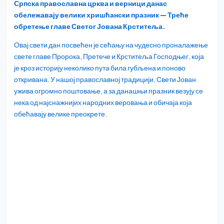
Српска православна црква и верници данас
обележавају велики хришћански празник — Треће
обретење главе Светог Јована Крститеља.
Овај свети дан посвећен је сећању на чудесно проналажење
свете главе Пророка, Претече и Крститеља Господњег, која
је кроз историју неколико пута била губљена и поново
откривана. У нашој православној традицији, Свети Јован
ужива огромно поштовање, а за данашњи празник везују се
нека од најснажнијих народних веровања и обичаја која
обећавају велике преокрете.