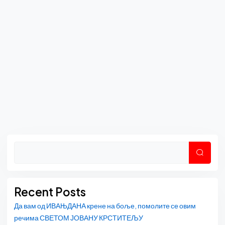
Asides
Претр
Recent Posts
Да вам од ИВАЊДАНА крене на боље, помолите се овим
речима СВЕТОМ ЈОВАНУ КРСТИТЕЉУ