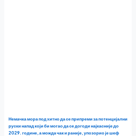
Немачка мора под хитно да се припреми за потенцијални
руски напад који би могао да се догоди најкасније до
2029. године, а можда чак и раније, упозорио је шеф