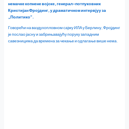
немачке копнене војске, генерал-потпуковник
Кристијан Фројдинг, у драматичном интервјуу за
„Политико“.
Говорећи на ваздухопловном сајму ИЛА у Берлину, Фројдинг
је послао јасну и забрињавајућу поруку западним
савезницима да времена за чекање и одлагање више нема.