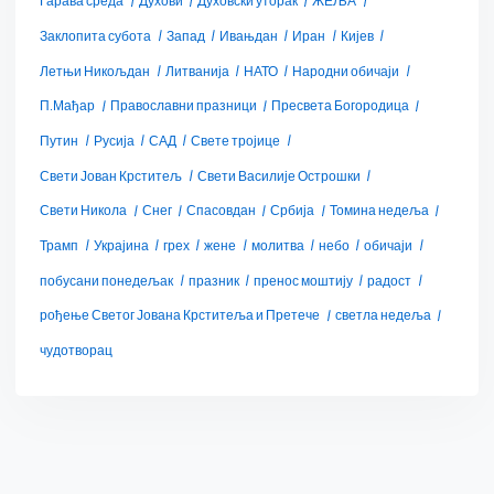
Гарава среда
Духови
Духовски уторак
ЖЕЉА
Заклопита субота
Запад
Ивањдан
Иран
Кијев
Летњи Никољдан
Литванија
НАТО
Народни обичаји
П.Мађар
Православни празници
Пресвета Богородица
Путин
Русија
САД
Свете тројице
Свети Јован Крститељ
Свети Василије Острошки
Свети Никола
Снег
Спасовдан
Србија
Томина недеља
Трамп
Украјина
грех
жене
молитва
небо
обичаји
побусани понедељак
празник
пренос моштију
радост
рођење Светог Јована Крститеља и Претече
светла недеља
чудотворац