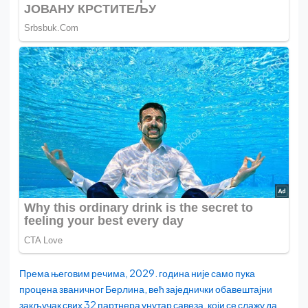
Према његовим речима, 2029. година није само пука
процена званичног Берлина, већ заједнички обавештајни
закључак свих 32 партнера унутар савеза, који се слажу да