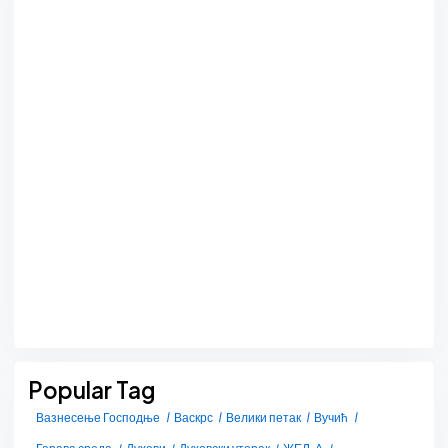
Popular Tag
Вазнесење Господње
Васкрс
Велики петак
Вучић