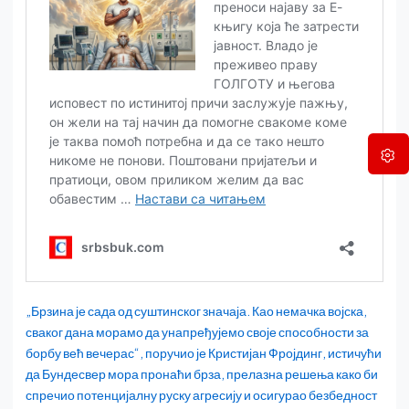
„Брзина је сада од суштинског значаја. Као немачка војска,
сваког дана морамо да унапређујемо своје способности за
борбу већ вечерас“, поручио је Кристијан Фројдинг, истичући
да Бундесвер мора пронаћи брза, прелазна решења како би
спречио потенцијалну руску агресију и осигурао безбедност