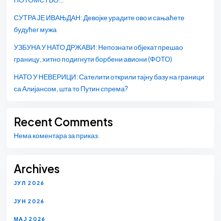
СУТРА ЈЕ ИВАЊДАН: Девојке урадите ово и сањаћете
будућег мужа
УЗБУНА У НАТО ДРЖАВИ: Непознати објекат прешао
границу, хитно подигнути борбени авиони (ФОТО)
НАТО У НЕВЕРИЦИ: Сателити открили тајну базу на граници
са Алијансом, шта то Путин спрема?
Recent Comments
Нема коментара за приказ.
Archives
ЈУЛ 2026
ЈУН 2026
МАЈ 2026