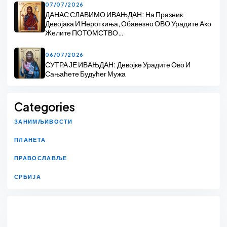
07/07/2026
ДАНАС СЛАВИМО ИВАЊДАН: На Празник
Девојака И Нероткиња, Обавезно ОВО Урадите Ако
Желите ПОТОМСТВО…
06/07/2026
СУТРА ЈЕ ИВАЊДАН: Девојке Урадите Ово И
Сањаћете Будућег Мужа
Categories
ЗАНИМЉИВОСТИ
ПЛАНЕТА
ПРАВОСЛАВЉЕ
СРБИЈА