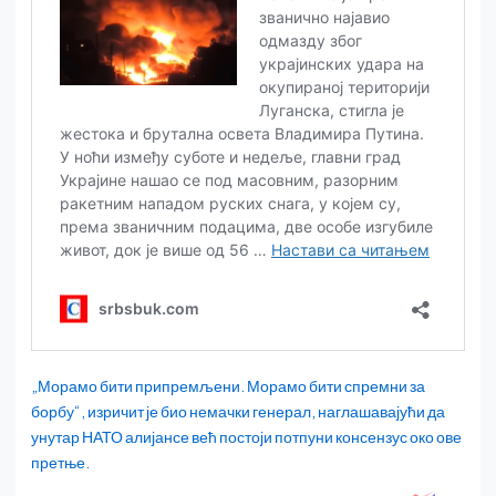
„Морамо бити припремљени. Морамо бити спремни за
борбу“, изричит је био немачки генерал, наглашавајући да
унутар НАТО алијансе већ постоји потпуни консензус око ове
претње.