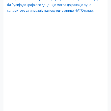
би Русија до краја ове деценије могла да развије пуне
капацитете за инвазију на неку од чланица НАТО пакта.