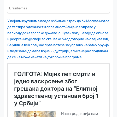
У војним круговима влада озбиљан страх да би Москва могла
да тестира одлучност и спремност Алијансе управо у
периоду док европске државе још увек покушавају да обнове
и реорганизују своје војске. Како би одговорио на овај изазов,
Берлин је већ повукао прве потезе за убрзану набавку оружја
и подизање домаће војне индустрије, али генерал подвлачи
да се не може чекати на дугорочне програме.