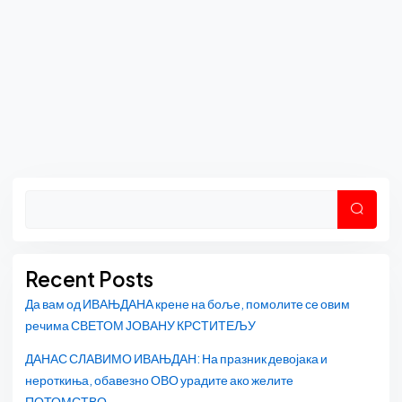
Asides
Претр
Recent Posts
Да вам од ИВАЊДАНА крене на боље, помолите се овим
речима СВЕТОМ ЈОВАНУ КРСТИТЕЉУ
ДАНАС СЛАВИМО ИВАЊДАН: На празник девојака и
нероткиња, обавезно ОВО урадите ако желите
ПОТОМСТВО…