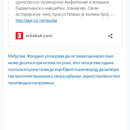
Међутим, Фројдинг упозорава да се такав сценарио лако
може десити и пре истека тог рока, због чега је ова година
постала кључна тачка до које Европљани морају да затворе
све критичне празнине у својој одбрани, војној спремности и
производњи наоружања.