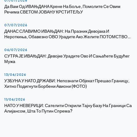
07/07/2026
Да Вам Од ИВАЊДАНА Крене На Боље, Помолите Се Овим
Речима СВЕТОМ ЈОВАНУ КРСТИТЕЉУ
07/07/2026
ДАНАС СЛАВИМО ИВАЊДАН: На Празник Девојака И
Нероткиња, Обавезно ОВО Урадите Ако Желите ПОТОМСТВО…
06/07/2026
СУТРА ЈЕ ИВАЊДАН: Девојке Урадите Ово И Сањаћете Будућег
Мужа
13/06/2026
УЗБУНА У НАТО ДРЖАВИ: Непознати Објекат Прешао Границу,
Хитно Подигнути Борбени Авиони (ФОТО)
11/06/2026
НАТО У НЕВЕРИЦИ: Сателити Открили Тајну Базу На Граници Са
Алијансом, Шта То Путин Спрема?