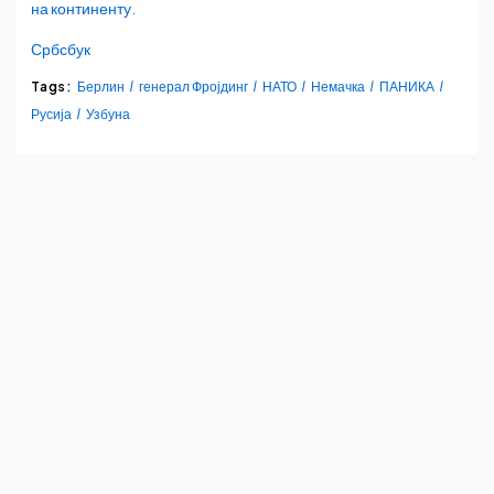
на континенту.
Србсбук
Tags:
Берлин
генерал Фројдинг
НАТО
Немачка
ПАНИКА
Русија
Узбуна