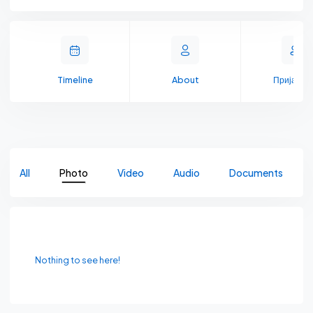
Timeline
About
Пријате
All
Photo
Video
Audio
Documents
Nothing to see here!