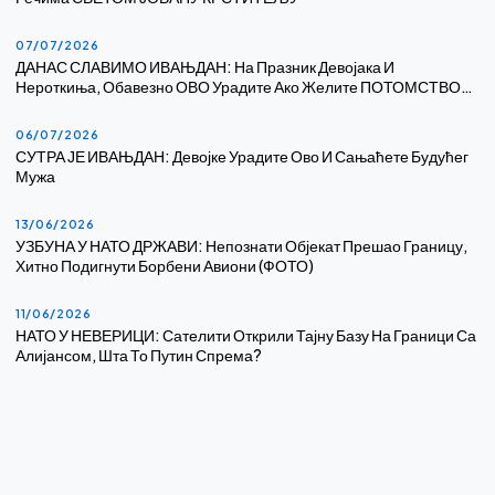
07/07/2026
ДАНАС СЛАВИМО ИВАЊДАН: На Празник Девојака И
Нероткиња, Обавезно ОВО Урадите Ако Желите ПОТОМСТВО…
06/07/2026
СУТРА ЈЕ ИВАЊДАН: Девојке Урадите Ово И Сањаћете Будућег
Мужа
13/06/2026
УЗБУНА У НАТО ДРЖАВИ: Непознати Објекат Прешао Границу,
Хитно Подигнути Борбени Авиони (ФОТО)
11/06/2026
НАТО У НЕВЕРИЦИ: Сателити Открили Тајну Базу На Граници Са
Алијансом, Шта То Путин Спрема?