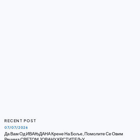
RECENT POST
07/07/2026
Да Вам Од ИВАЊДАНА Крене На Боље, Помолите Се Овим
Речима СВЕТОМ ЈОВАНУ КРСТИТЕЉУ