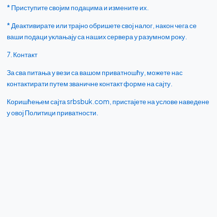
* Приступите својим подацима и измените их.
* Деактивирате или трајно обришете свој налог, након чега се
ваши подаци уклањају са наших сервера у разумном року.
7. Контакт
За сва питања у вези са вашом приватношћу, можете нас
контактирати путем званичне контакт форме на сајту.
Коришћењем сајта srbsbuk.com, пристајете на услове наведене
у овој Политици приватности.