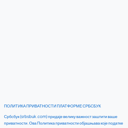
ПОЛИТИКА ПРИВАТНОСТИ ПЛАТФОРМЕ СРБСБУК
Србсбук (srbsbuk.com) придаје велику важност заштити ваше
приватности. Ова Политика приватности објашњава које податке