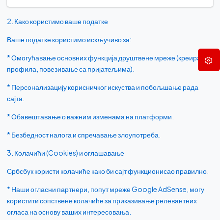
2. Како користимо ваше податке
Ваше податке користимо искључиво за:
* Омогућавање основних функција друштвене мреже (креирање
профила, повезивање са пријатељима).
* Персонализацију корисничког искуства и побољшање рада
сајта.
* Обавештавање о важним изменама на платформи.
* Безбедност налога и спречавање злоупотреба.
3. Колачићи (Cookies) и оглашавање
Србсбук користи колачиће како би сајт функционисао правилно.
* Наши огласни партнери, попут мреже Google AdSense, могу
користити сопствене колачиће за приказивање релевантних
огласа на основу ваших интересовања.