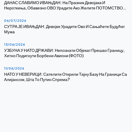
ДАНАС СЛАВИМО ИВАЊДАН: На Празник Девојака И
Нероткиња, Обавезно ОВО Урадите Ако Желите ПОТОМСТВО…
06/07/2026
СУТРА ЈЕ ИВАЊДАН: Девојке Урадите Ово И Сањаћете Будућег
Мужа
13/06/2026
УЗБУНА У НАТО ДРЖАВИ: Непознати Објекат Прешао Границу,
Хитно Подигнути Борбени Авиони (ФОТО)
11/06/2026
НАТО У НЕВЕРИЦИ: Сателити Открили Тајну Базу На Граници Са
Алијансом, Шта То Путин Спрема?