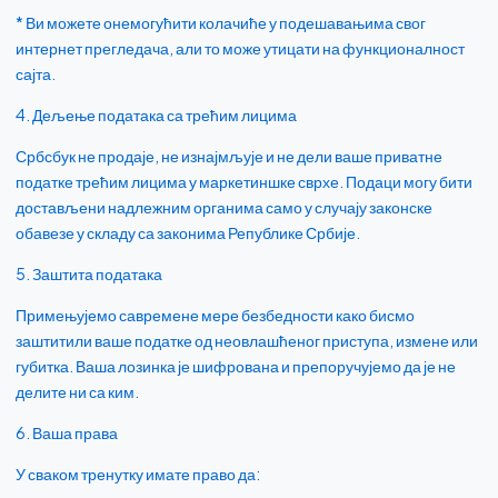
* Ви можете онемогућити колачиће у подешавањима свог
интернет прегледача, али то може утицати на функционалност
сајта.
4. Дељење података са трећим лицима
Србсбук не продаје, не изнајмљује и не дели ваше приватне
податке трећим лицима у маркетиншке сврхе. Подаци могу бити
достављени надлежним органима само у случају законске
обавезе у складу са законима Републике Србије.
5. Заштита података
Примењујемо савремене мере безбедности како бисмо
заштитили ваше податке од неовлашћеног приступа, измене или
губитка. Ваша лозинка је шифрована и препоручујемо да је не
делите ни са ким.
6. Ваша права
У сваком тренутку имате право да: