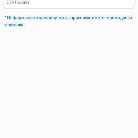
* Информације о профилу: име, корисничко име, е-маил адреса
и лозинка.