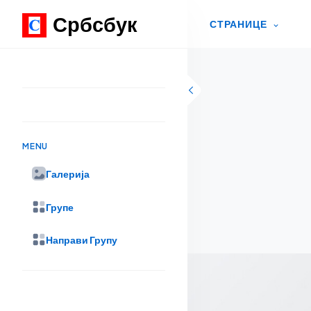
Србсбук
СТРАНИЦЕ
Skip to content
MENU
Галерија
Групе
Направи Групу