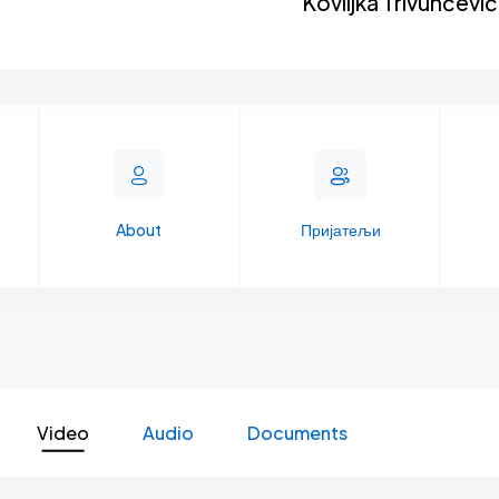
Koviljka Trivunčević
About
Пријатељи
Video
Audio
Documents