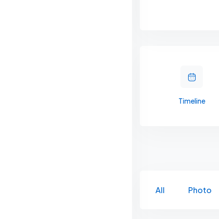
Timeline
All
Photo