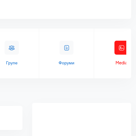
Групе
Форуми
Media
Asides