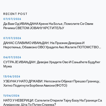
RECENT POST
07/07/2026
Да Вам Од ИВАЊДАНА Крене На Боље, Помолите Се Овим
Речима СВЕТОМ ЈОВАНУ КРСТИТЕЉУ
07/07/2026
ДАНАС СЛАВИМО ИВАЊДАН: На Празник Девојака И
Нероткиња, Обавезно ОВО Урадите Ако Желите ПОТОМСТВО…
06/07/2026
СУТРА ЈЕ ИВАЊДАН: Девојке Урадите Ово И Сањаћете Будућег
Мужа
13/06/2026
УЗБУНА У НАТО ДРЖАВИ: Непознати Објекат Прешао Границу,
Хитно Подигнути Борбени Авиони (ФОТО)
11/06/2026
НАТО У НЕВЕРИЦИ: Сателити Открили Тајну Базу На Граници Са
Алијансом, Шта То Путин Спрема?