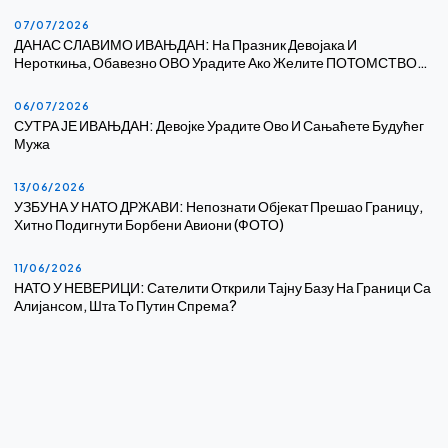
07/07/2026
ДАНАС СЛАВИМО ИВАЊДАН: На Празник Девојака И
Нероткиња, Обавезно ОВО Урадите Ако Желите ПОТОМСТВО…
06/07/2026
СУТРА ЈЕ ИВАЊДАН: Девојке Урадите Ово И Сањаћете Будућег
Мужа
13/06/2026
УЗБУНА У НАТО ДРЖАВИ: Непознати Објекат Прешао Границу,
Хитно Подигнути Борбени Авиони (ФОТО)
11/06/2026
НАТО У НЕВЕРИЦИ: Сателити Открили Тајну Базу На Граници Са
Алијансом, Шта То Путин Спрема?