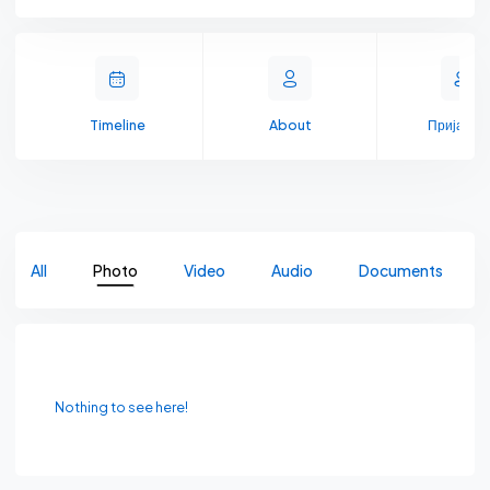
Timeline
About
Пријате
All
Photo
Video
Audio
Documents
Nothing to see here!