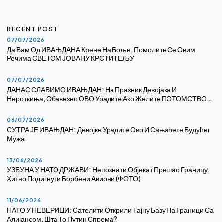
RECENT POST
07/07/2026
Да Вам Од ИВАЊДАНА Крене На Боље, Помолите Се Овим
Речима СВЕТОМ ЈОВАНУ КРСТИТЕЉУ
07/07/2026
ДАНАС СЛАВИМО ИВАЊДАН: На Празник Девојака И
Нероткиња, Обавезно ОВО Урадите Ако Желите ПОТОМСТВО…
06/07/2026
СУТРА ЈЕ ИВАЊДАН: Девојке Урадите Ово И Сањаћете Будућег
Мужа
13/06/2026
УЗБУНА У НАТО ДРЖАВИ: Непознати Објекат Прешао Границу,
Хитно Подигнути Борбени Авиони (ФОТО)
11/06/2026
НАТО У НЕВЕРИЦИ: Сателити Открили Тајну Базу На Граници Са
Алијансом, Шта То Путин Спрема?