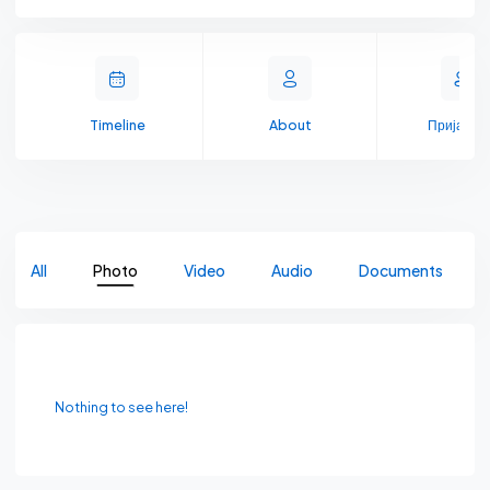
Timeline
About
Пријате
All
Photo
Video
Audio
Documents
Nothing to see here!