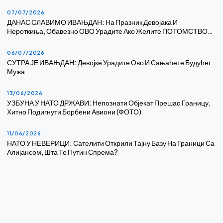
07/07/2026
ДАНАС СЛАВИМО ИВАЊДАН: На Празник Девојака И
Нероткиња, Обавезно ОВО Урадите Ако Желите ПОТОМСТВО…
06/07/2026
СУТРА ЈЕ ИВАЊДАН: Девојке Урадите Ово И Сањаћете Будућег
Мужа
13/06/2026
УЗБУНА У НАТО ДРЖАВИ: Непознати Објекат Прешао Границу,
Хитно Подигнути Борбени Авиони (ФОТО)
11/06/2026
НАТО У НЕВЕРИЦИ: Сателити Открили Тајну Базу На Граници Са
Алијансом, Шта То Путин Спрема?