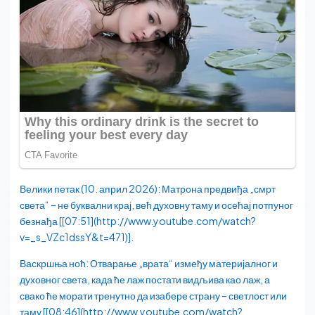
Велики петак (10. април 2026): Матрона предвиђа „смрт
света“ – не буквални крај, већ духовну таму и осећај потпуног
безнађа [[07:51](http://www.youtube.com/watch?
v=_s_VZc1dssY&t=471)].
Васкршња ноћ: Отварање „врата“ између материјалног и
духовног света, када ће лаж постати видљива као лаж, а
свако ће морати тренутно да изабере страну – светлост или
таму [[08:46](http://www.youtube.com/watch?