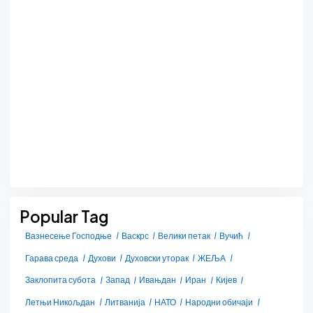
Popular Tag
Вазнесење Господње
Васкрс
Велики петак
Вучић
Гарава среда
Духови
Духовски уторак
ЖЕЉА
Заклопита субота
Запад
Ивањдан
Иран
Кијев
Летњи Никољдан
Литванија
НАТО
Народни обичаји