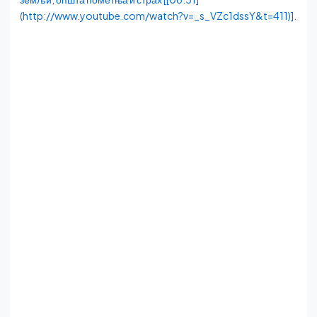
(http://www.youtube.com/watch?v=_s_VZc1dssY&t=411)].