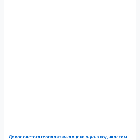
Док се светска геополитичка сцена љуља под налетом