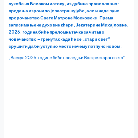
сукоба на Блиском истоку, из дубина православног
предања изронило је застрашујуће, али и наде пуно
пророчанство Свете Матроне Московске. Према
записима њене духовне кћери, Јекатерине Михајловне,
2026. година биће преломна тачка за читаво
човечанство – тренутак када ће се „стари свет“
срушити да би уступио место нечему потпуно новом.
„Васкрс 2026. године биће последњи Васкрс старог света“