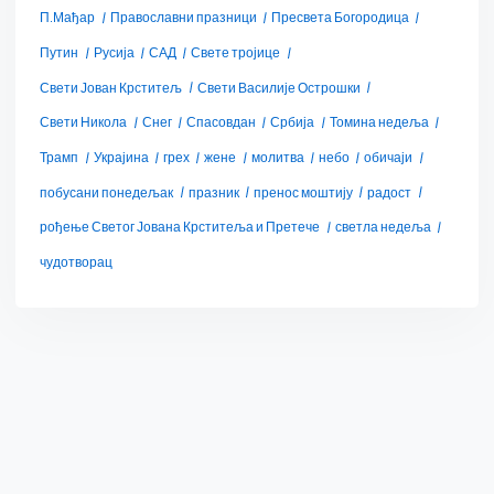
П.Мађар
Православни празници
Пресвета Богородица
Путин
Русија
САД
Свете тројице
Свети Јован Крститељ
Свети Василије Острошки
Свети Никола
Снег
Спасовдан
Србија
Томина недеља
Трамп
Украјина
грех
жене
молитва
небо
обичаји
побусани понедељак
празник
пренос моштију
радост
рођење Светог Јована Крститеља и Претече
светла недеља
чудотворац