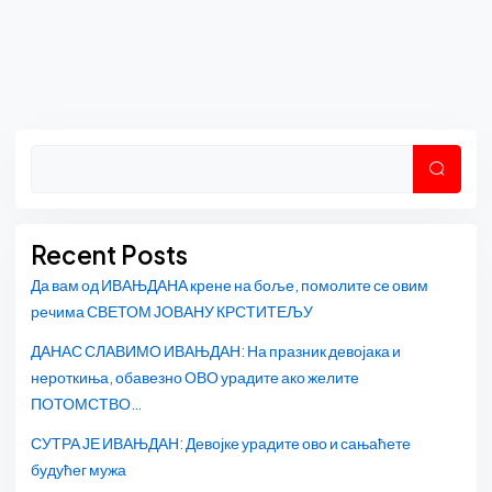
Asides
Претр
Recent Posts
Да вам од ИВАЊДАНА крене на боље, помолите се овим
речима СВЕТОМ ЈОВАНУ КРСТИТЕЉУ
ДАНАС СЛАВИМО ИВАЊДАН: На празник девојака и
нероткиња, обавезно ОВО урадите ако желите
ПОТОМСТВО…
СУТРА ЈЕ ИВАЊДАН: Девојке урадите ово и сањаћете
будућег мужа