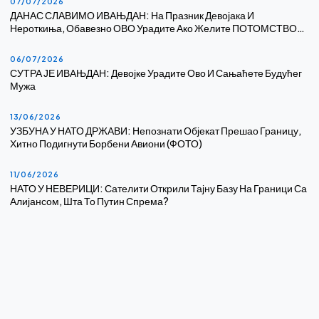
07/07/2026
ДАНАС СЛАВИМО ИВАЊДАН: На Празник Девојака И
Нероткиња, Обавезно ОВО Урадите Ако Желите ПОТОМСТВО…
06/07/2026
СУТРА ЈЕ ИВАЊДАН: Девојке Урадите Ово И Сањаћете Будућег
Мужа
13/06/2026
УЗБУНА У НАТО ДРЖАВИ: Непознати Објекат Прешао Границу,
Хитно Подигнути Борбени Авиони (ФОТО)
11/06/2026
НАТО У НЕВЕРИЦИ: Сателити Открили Тајну Базу На Граници Са
Алијансом, Шта То Путин Спрема?