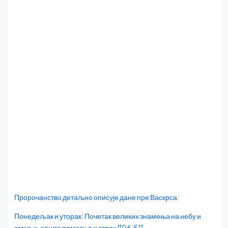
Пророчанство детаљно описује дане пре Васкрса:
Понедељак и уторак: Почетак великих знамења на небу и
земљи, општа пометња и страх [[06:51]