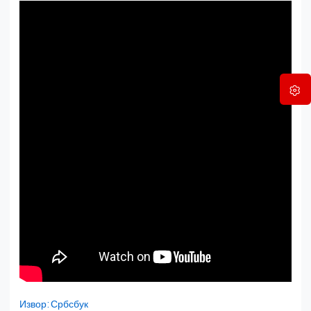
Извор: Србсбук