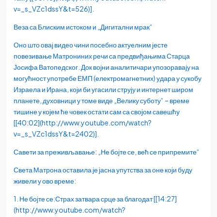
v=_s_VZc1dssY&t=526)].
Веза са Блиским истоком и „Дигитални мрак“
Оно што овај видео чини посебно актуелним јесте
повезивање Матрониних речи са предвиђањима Старца
Јосифа Ватопедског. Док војни аналитичари упозоравају на
могућност употребе ЕМП (електромагнетних) удара у сукобу
Израела и Ирана, који би угасили струју и интернет широм
планете, духовници у томе виде „Велику суботу“ – време
тишине у којем ће човек остати сам са својом савешћу
[[40:02](http://www.youtube.com/watch?
v=_s_VZc1dssY&t=2402)].
Савети за преживљавање: „Не бојте се, већ се припремите“
Света Матрона оставила је јасна упутства за оне који буду
живели у ово време:
1. Не бојте се:Страх затвара срце за благодат [[14:27]
(http://www.youtube.com/watch?