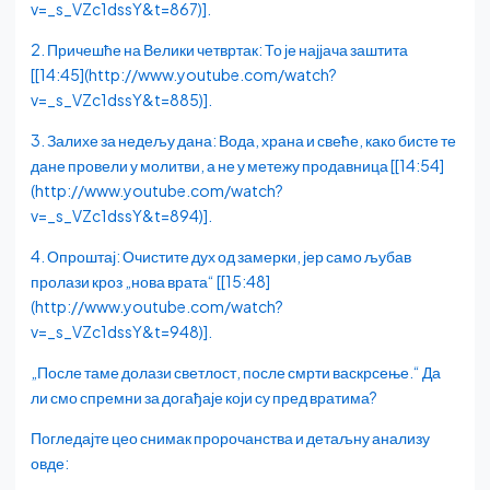
v=_s_VZc1dssY&t=867)].
2. Причешће на Велики четвртак: То је најјача заштита
[[14:45](http://www.youtube.com/watch?
v=_s_VZc1dssY&t=885)].
3. Залихе за недељу дана: Вода, храна и свеће, како бисте те
дане провели у молитви, а не у метежу продавница [[14:54]
(http://www.youtube.com/watch?
v=_s_VZc1dssY&t=894)].
4. Опроштај: Очистите дух од замерки, јер само љубав
пролази кроз „нова врата“ [[15:48]
(http://www.youtube.com/watch?
v=_s_VZc1dssY&t=948)].
„После таме долази светлост, после смрти васкрсење.“ Да
ли смо спремни за догађаје који су пред вратима?
Погледајте цео снимак пророчанства и детаљну анализу
овде: