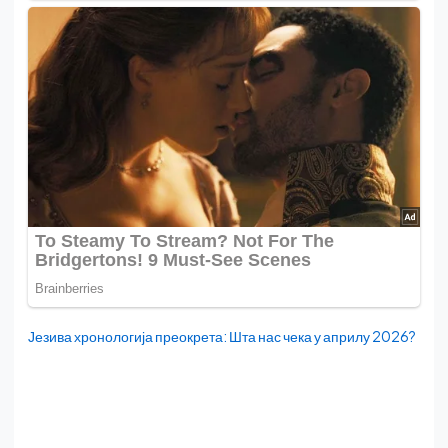
Језива хронологија преокрета: Шта нас чека у априлу 2026?