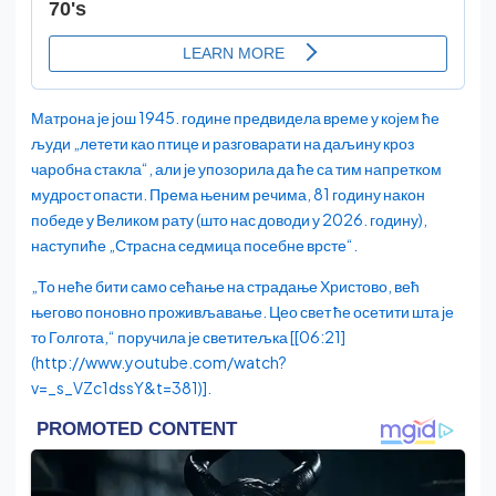
Матрона је још 1945. године предвидела време у којем ће
људи „летети као птице и разговарати на даљину кроз
чаробна стакла“, али је упозорила да ће са тим напретком
мудрост опасти. Према њеним речима, 81 годину након
победе у Великом рату (што нас доводи у 2026. годину),
наступиће „Страсна седмица посебне врсте“.
„То неће бити само сећање на страдање Христово, већ
његово поновно проживљавање. Цео свет ће осетити шта је
то Голгота,“ поручила је светитељка [[06:21]
(http://www.youtube.com/watch?
v=_s_VZc1dssY&t=381)].