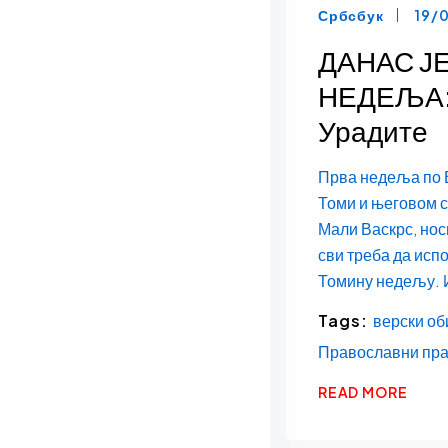
Србсбук
19/
ДАНАС Ј
НЕДЕЉА: 
Урадите
Прва недеља по 
Томи и његовом с
Мали Васкрс, носи
сви треба да исп
Томину недељу. И
Tags:
верски об
Православни пр
READ MORE