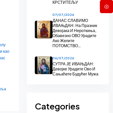
КРСТИТЕЉУ
07/07/2026
ДАНАС СЛАВИМО
ИВАЊДАН: На Празник
Девојака И Нероткиња,
Обавезно ОВО Урадите
Ако Желите
олу
ПОТОМСТВО…
и као
нас
06/07/2026
СУТРА ЈЕ ИВАЊДАН:
Девојке Урадите Ово И
Сањаћете Будућег Мужа
еља
Categories