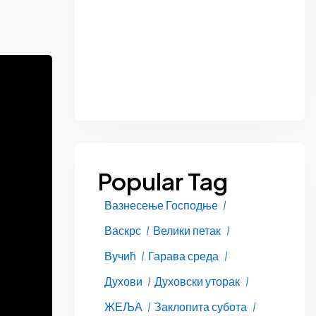
Popular Tag
Вазнесење Господње
Васкрс
Велики петак
Вучић
Гарава среда
Духови
Духовски уторак
ЖЕЉА
Заклопита субота