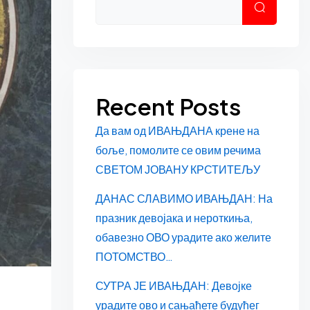
Претраг
Recent Posts
Да вам од ИВАЊДАНА крене на
боље, помолите се овим речима
СВЕТОМ ЈОВАНУ КРСТИТЕЉУ
ДАНАС СЛАВИМО ИВАЊДАН: На
празник девојака и нероткиња,
обавезно ОВО урадите ако желите
ПОТОМСТВО…
СУТРА ЈЕ ИВАЊДАН: Девојке
урадите ово и сањаћете будућег