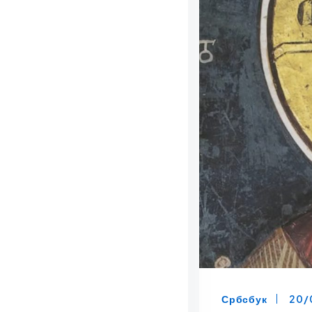
Србсбук
20/