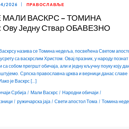
04/2026
ПРАВОСЛАВЉЕ
Е МАЛИ ВАСКРС – ТОМИНА
Ову Једну Ствар ОБАВЕЗНО
Васкрсу назива се Томина недеља, посвећена Светом апост
усрету са васкрслим Христом. Овај празник, у народу познат 
 са собом прегршт обичаја, али и једну кључну поуку коју да
оштујемо. Српска православна црква и верници данас славе
ако је Васкрс […]
ичаји Србија
Мали Васкрс
Народни обичаји
азници
ружичарска јаја
Свети апостол Тома
Томина нед