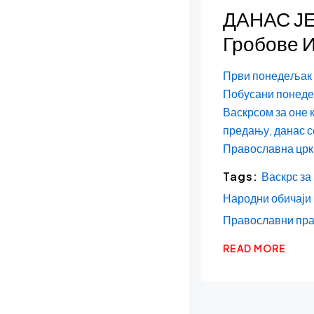
ДАНАС Ј
Гробове 
Први понедељак н
Побусани понедељ
Васкрсом за оне 
предању, данас с
Православна цркв
Tags:
Васкрс за
Народни обичаји
Православни пр
READ MORE