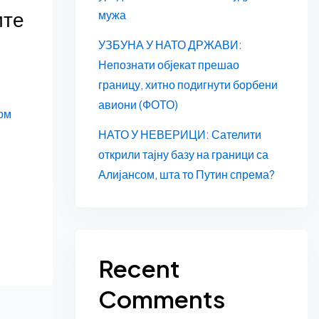
те
мужа
УЗБУНА У НАТО ДРЖАВИ:
Непознати објекат прешао
границу, хитно подигнути борбени
авиони (ФОТО)
ом
НАТО У НЕВЕРИЦИ: Сателити
открили тајну базу на граници са
Алијансом, шта то Путин спрема?
Recent
Comments