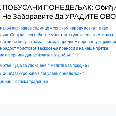
Е ПОБУСАНИ ПОНЕДЕЉАК: Обиђи
И Не Заборавите Да УРАДИТЕ ОВО
акон васкршње седмице у српском народу познат је као
ак. Овај дан посвећен је молитви за упокојене и сматра се
који више нису са нама. Према народном веровању и црквен
е радост Христовог васкрсења преноси и на наше претке.
а и верници данас излазе на гробља […]
 мртве
јаја за упокојене
молитва за покојне
обилазак гробова
побусани понедељак
азници
српска традиција