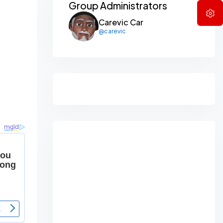
Group Administrators
Carevic Car
@carevic