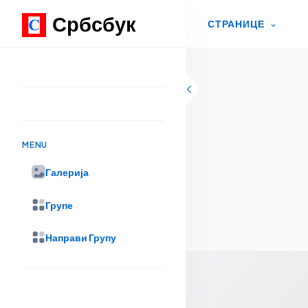
Србсбук
СТРАНИЦЕ
Skip to content
MENU
Галерија
Групе
Направи Групу