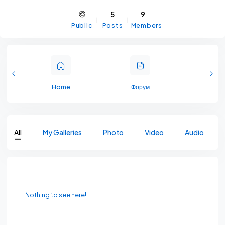
5
9
Public
Posts
Members
Home
Форум
Memb
All
My Galleries
Photo
Video
Audio
Nothing to see here!