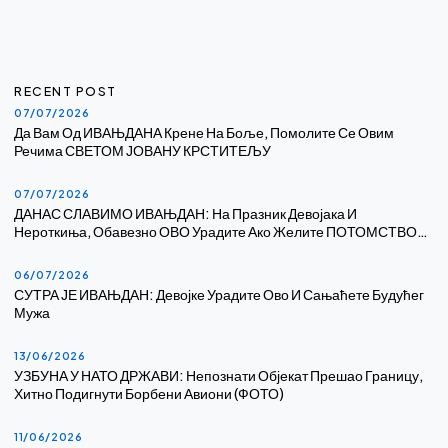
RECENT POST
07/07/2026
Да Вам Од ИВАЊДАНА Крене На Боље, Помолите Се Овим
Речима СВЕТОМ ЈОВАНУ КРСТИТЕЉУ
07/07/2026
ДАНАС СЛАВИМО ИВАЊДАН: На Празник Девојака И
Нероткиња, Обавезно ОВО Урадите Ако Желите ПОТОМСТВО…
06/07/2026
СУТРА ЈЕ ИВАЊДАН: Девојке Урадите Ово И Сањаћете Будућег
Мужа
13/06/2026
УЗБУНА У НАТО ДРЖАВИ: Непознати Објекат Прешао Границу,
Хитно Подигнути Борбени Авиони (ФОТО)
11/06/2026