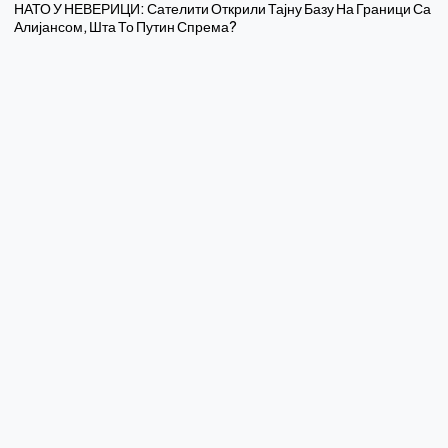
НАТО У НЕВЕРИЦИ: Сателити Открили Тајну Базу На Граници Са
Алијансом, Шта То Путин Спрема?