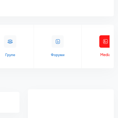
Групе
Форуми
Media
Asides