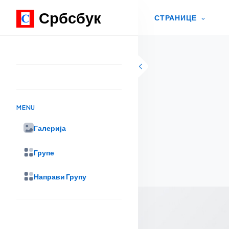
Србсбук
СТРАНИЦЕ
Skip to content
MENU
Галерија
Групе
Направи Групу