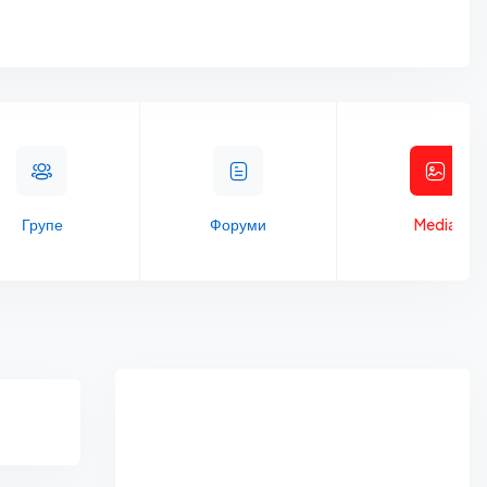
Групе
Форуми
Media
Asides