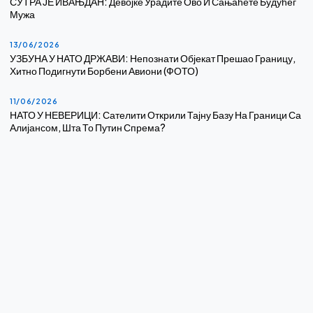
СУТРА ЈЕ ИВАЊДАН: Девојке Урадите Ово И Сањаћете Будућег
Мужа
13/06/2026
УЗБУНА У НАТО ДРЖАВИ: Непознати Објекат Прешао Границу,
Хитно Подигнути Борбени Авиони (ФОТО)
11/06/2026
НАТО У НЕВЕРИЦИ: Сателити Открили Тајну Базу На Граници Са
Алијансом, Шта То Путин Спрема?