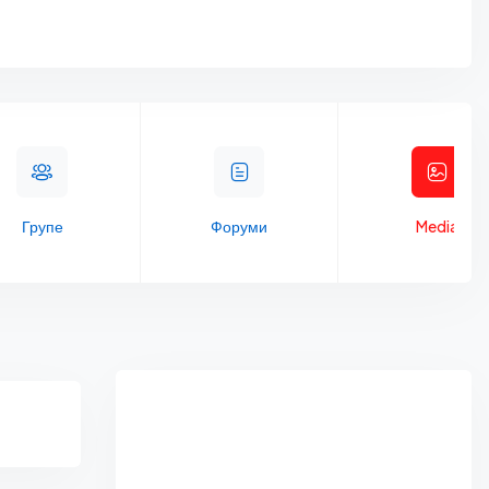
Групе
Форуми
Media
Asides