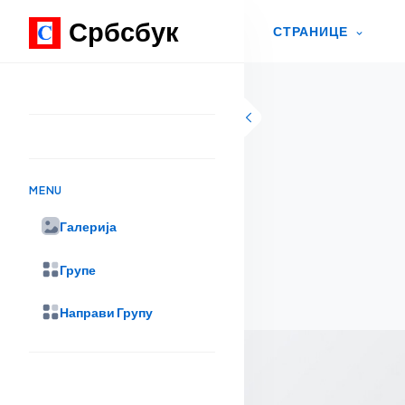
Србсбук
СТРАНИЦЕ
Skip to content
MENU
Галерија
Групе
Направи Групу