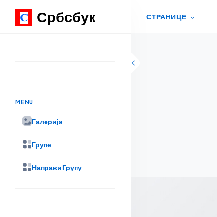
Србсбук
СТРАНИЦЕ
Skip to content
MENU
Галерија
Групе
Направи Групу