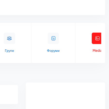
Групе
Форуми
Media
Asides