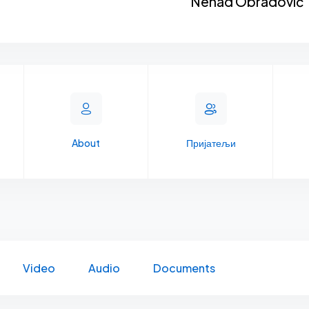
Nenad Obradović
About
Пријатељи
Video
Audio
Documents