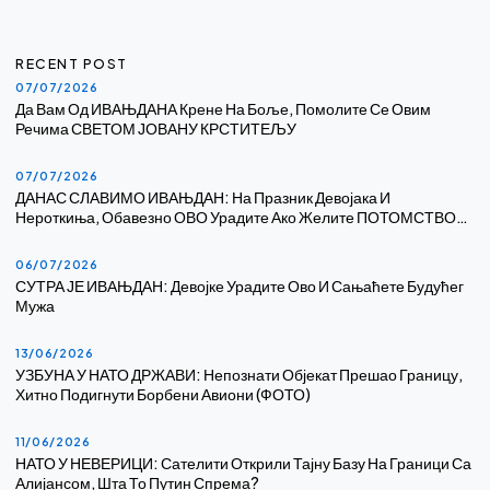
RECENT POST
07/07/2026
Да Вам Од ИВАЊДАНА Крене На Боље, Помолите Се Овим
Речима СВЕТОМ ЈОВАНУ КРСТИТЕЉУ
07/07/2026
ДАНАС СЛАВИМО ИВАЊДАН: На Празник Девојака И
Нероткиња, Обавезно ОВО Урадите Ако Желите ПОТОМСТВО…
06/07/2026
СУТРА ЈЕ ИВАЊДАН: Девојке Урадите Ово И Сањаћете Будућег
Мужа
13/06/2026
УЗБУНА У НАТО ДРЖАВИ: Непознати Објекат Прешао Границу,
Хитно Подигнути Борбени Авиони (ФОТО)
11/06/2026
НАТО У НЕВЕРИЦИ: Сателити Открили Тајну Базу На Граници Са
Алијансом, Шта То Путин Спрема?