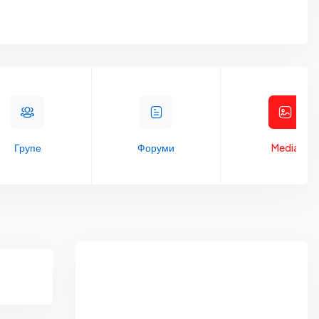
Групе
Форуми
Media
Asides