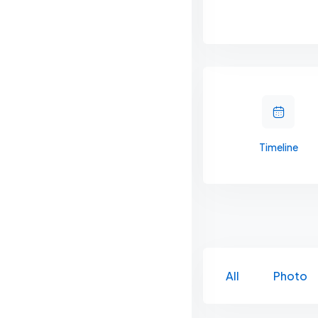
Timeline
All
Photo