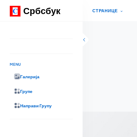
Србсбук
СТРАНИЦЕ
Skip to content
MENU
Галерија
Групе
Направи Групу