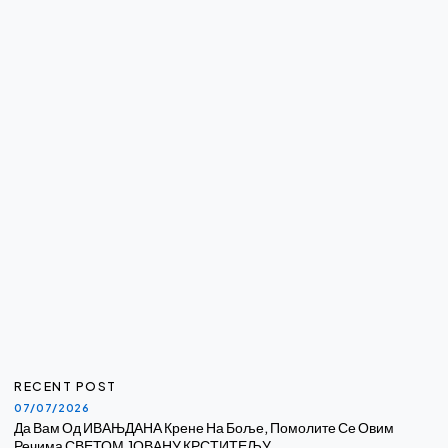
RECENT POST
07/07/2026
Да Вам Од ИВАЊДАНА Крене На Боље, Помолите Се Овим
Речима СВЕТОМ ЈОВАНУ КРСТИТЕЉУ