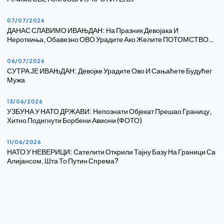
07/07/2026
ДАНАС СЛАВИМО ИВАЊДАН: На Празник Девојака И
Нероткиња, Обавезно ОВО Урадите Ако Желите ПОТОМСТВО…
06/07/2026
СУТРА ЈЕ ИВАЊДАН: Девојке Урадите Ово И Сањаћете Будућег
Мужа
13/06/2026
УЗБУНА У НАТО ДРЖАВИ: Непознати Објекат Прешао Границу,
Хитно Подигнути Борбени Авиони (ФОТО)
11/06/2026
НАТО У НЕВЕРИЦИ: Сателити Открили Тајну Базу На Граници Са
Алијансом, Шта То Путин Спрема?