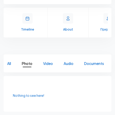
Timeline
About
Пријате
All
Photo
Video
Audio
Documents
Nothing to see here!