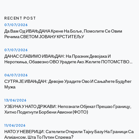
RECENT POST
07/07/2026
Да Вам Од ИВАЊДАНА Крене На Боље, Помолите Се Овим
Речима СВЕТОМ ЈОВАНУ КРСТИТЕЉУ
07/07/2026
ДАНАС СЛАВИМО ИВАЊДАН: На Празник Девојака И
Нероткиња, Обавезно ОВО Урадите Ако Желите ПОТОМСТВО…
06/07/2026
СУТРА ЈЕ ИВАЊДАН: Девојке Урадите Ово И Сањаћете Будућег
Мужа
13/06/2026
УЗБУНА У НАТО ДРЖАВИ: Непознати Објекат Прешао Границу,
Хитно Подигнути Борбени Авиони (ФОТО)
11/06/2026
НАТО У НЕВЕРИЦИ: Сателити Открили Тајну Базу На Граници Са
Алијансом, Шта То Путин Спрема?