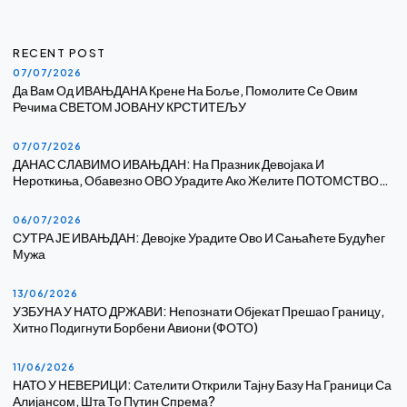
RECENT POST
07/07/2026
Да Вам Од ИВАЊДАНА Крене На Боље, Помолите Се Овим
Речима СВЕТОМ ЈОВАНУ КРСТИТЕЉУ
07/07/2026
ДАНАС СЛАВИМО ИВАЊДАН: На Празник Девојака И
Нероткиња, Обавезно ОВО Урадите Ако Желите ПОТОМСТВО…
06/07/2026
СУТРА ЈЕ ИВАЊДАН: Девојке Урадите Ово И Сањаћете Будућег
Мужа
13/06/2026
УЗБУНА У НАТО ДРЖАВИ: Непознати Објекат Прешао Границу,
Хитно Подигнути Борбени Авиони (ФОТО)
11/06/2026
НАТО У НЕВЕРИЦИ: Сателити Открили Тајну Базу На Граници Са
Алијансом, Шта То Путин Спрема?