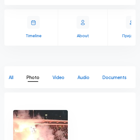
Timeline
About
Пријате
All
Photo
Video
Audio
Documents