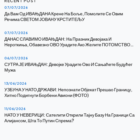
RECENT POST
07/07/2026
Да Вам Од ИВАЊДАНА Крене На Боље, Помолите Се Овим
Речима СВЕТОМ ЈОВАНУ КРСТИТЕЉУ
07/07/2026
ДАНАС СЛАВИМО ИВАЊДАН: На Празник Девојака И
Нероткиња, Обавезно ОВО Урадите Ако Желите ПОТОМСТВО…
06/07/2026
СУТРА ЈЕ ИВАЊДАН: Девојке Урадите Ово И Сањаћете Будућег
Мужа
13/06/2026
УЗБУНА У НАТО ДРЖАВИ: Непознати Објекат Прешао Границу,
Хитно Подигнути Борбени Авиони (ФОТО)
11/06/2026
НАТО У НЕВЕРИЦИ: Сателити Открили Тајну Базу На Граници Са
Алијансом, Шта То Путин Спрема?