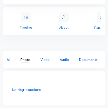
Timeline
About
Пријате
All
Photo
Video
Audio
Documents
Nothing to see here!