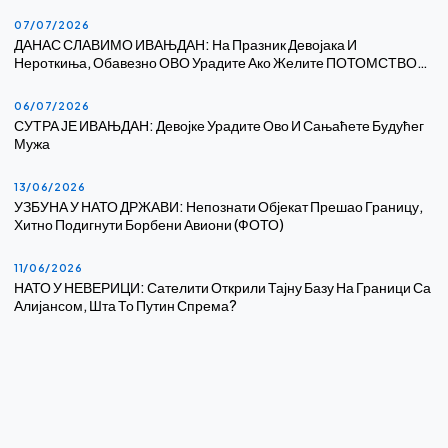
07/07/2026
ДАНАС СЛАВИМО ИВАЊДАН: На Празник Девојака И
Нероткиња, Обавезно ОВО Урадите Ако Желите ПОТОМСТВО…
06/07/2026
СУТРА ЈЕ ИВАЊДАН: Девојке Урадите Ово И Сањаћете Будућег
Мужа
13/06/2026
УЗБУНА У НАТО ДРЖАВИ: Непознати Објекат Прешао Границу,
Хитно Подигнути Борбени Авиони (ФОТО)
11/06/2026
НАТО У НЕВЕРИЦИ: Сателити Открили Тајну Базу На Граници Са
Алијансом, Шта То Путин Спрема?