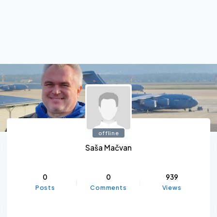
offline
Saša Mačvan
0
0
939
Posts
Comments
Views