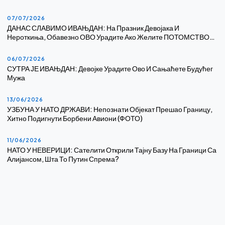
07/07/2026
ДАНАС СЛАВИМО ИВАЊДАН: На Празник Девојака И
Нероткиња, Обавезно ОВО Урадите Ако Желите ПОТОМСТВО…
06/07/2026
СУТРА ЈЕ ИВАЊДАН: Девојке Урадите Ово И Сањаћете Будућег
Мужа
13/06/2026
УЗБУНА У НАТО ДРЖАВИ: Непознати Објекат Прешао Границу,
Хитно Подигнути Борбени Авиони (ФОТО)
11/06/2026
НАТО У НЕВЕРИЦИ: Сателити Открили Тајну Базу На Граници Са
Алијансом, Шта То Путин Спрема?