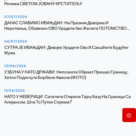
Речима СВЕТОМ ЈОВАНУ КРСТИТЕЉУ
07/07/2026
ДАНАС СЛАВИМО ИВАЊДАН: На Празник Девојака И
Нероткиња, Обавезно ОВО Урадите Ако Желите ПОТОМСТВО…
06/07/2026
СУТРА ЈЕ ИВАЊДАН: Девојке Урадите Ово И Сањаћете Будућег
Мужа
13/06/2026
УЗБУНА У НАТО ДРЖАВИ: Непознати Објекат Прешао Границу,
Хитно Подигнути Борбени Авиони (ФОТО)
11/06/2026
НАТО У НЕВЕРИЦИ: Сателити Открили Тајну Базу На Граници Са
Алијансом, Шта То Путин Спрема?