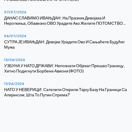
07/07/2026
ДАНАС СЛАВИМО ИВАЊДАН: На Празник Девојака И
Нероткиња, Обавезно ОВО Урадите Ако Желите ПОТОМСТВО…
06/07/2026
СУТРА ЈЕ ИВАЊДАН: Девојке Урадите Ово И Сањаћете Будућег
Мужа
13/06/2026
УЗБУНА У НАТО ДРЖАВИ: Непознати Објекат Прешао Границу,
Хитно Подигнути Борбени Авиони (ФОТО)
11/06/2026
НАТО У НЕВЕРИЦИ: Сателити Открили Тајну Базу На Граници Са
Алијансом, Шта То Путин Спрема?