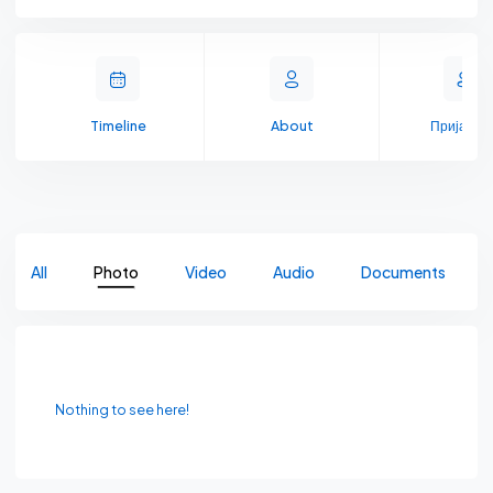
Timeline
About
Пријате
All
Photo
Video
Audio
Documents
Nothing to see here!