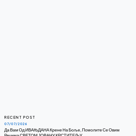
RECENT POST
07/07/2026
Да Вам Од ИВАЊДАНА Крене На Боље, Помолите Се Овим
Речима СВЕТОМ ЈОВАНУ КРСТИТЕЉУ