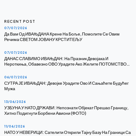
RECENT POST
07/07/2026
Да Вам Од ИВАЊДАНА Крене На Боље, Помолите Се Овим
Речима СВЕТОМ ЈОВАНУ КРСТИТЕЉУ
07/07/2026
ДАНАС СЛАВИМО ИВАЊДАН: На Празник Девојака И
Нероткиња, Обавезно ОВО Урадите Ако Желите ПОТОМСТВО…
06/07/2026
СУТРА ЈЕ ИВАЊДАН: Девојке Урадите Ово И Сањаћете Будућег
Мужа
13/06/2026
УЗБУНА У НАТО ДРЖАВИ: Непознати Објекат Прешао Границу,
Хитно Подигнути Борбени Авиони (ФОТО)
11/06/2026
НАТО У НЕВЕРИЦИ: Сателити Открили Тајну Базу На Граници Са