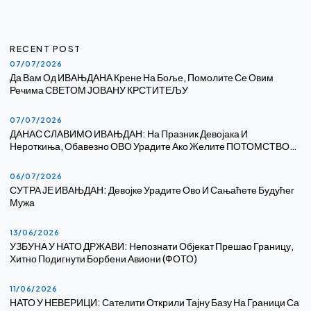
RECENT POST
07/07/2026
Да Вам Од ИВАЊДАНА Крене На Боље, Помолите Се Овим
Речима СВЕТОМ ЈОВАНУ КРСТИТЕЉУ
07/07/2026
ДАНАС СЛАВИМО ИВАЊДАН: На Празник Девојака И
Нероткиња, Обавезно ОВО Урадите Ако Желите ПОТОМСТВО…
06/07/2026
СУТРА ЈЕ ИВАЊДАН: Девојке Урадите Ово И Сањаћете Будућег
Мужа
13/06/2026
УЗБУНА У НАТО ДРЖАВИ: Непознати Објекат Прешао Границу,
Хитно Подигнути Борбени Авиони (ФОТО)
11/06/2026
НАТО У НЕВЕРИЦИ: Сателити Открили Тајну Базу На Граници Са