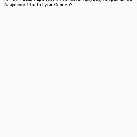
Алијансом, Шта То Путин Спрема?