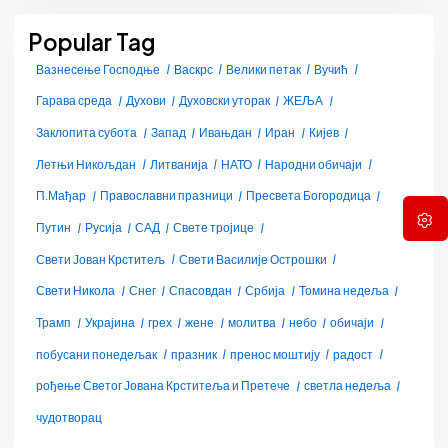
Popular Tag
Вазнесење Господње
Васкрс
Велики петак
Вучић
Гарава среда
Духови
Духовски уторак
ЖЕЉА
Заклопита субота
Запад
Ивањдан
Иран
Кијев
Летњи Никољдан
Литванија
НАТО
Народни обичаји
П.Мађар
Православни празници
Пресвета Богородица
Путин
Русија
САД
Свете тројице
Свети Јован Крститељ
Свети Василије Острошки
Свети Никола
Снег
Спасовдан
Србија
Томина недеља
Трамп
Украјина
грех
жене
молитва
небо
обичаји
побусани понедељак
празник
пренос моштију
радост
рођење Светог Јована Крститеља и Претече
светла недеља
чудотворац