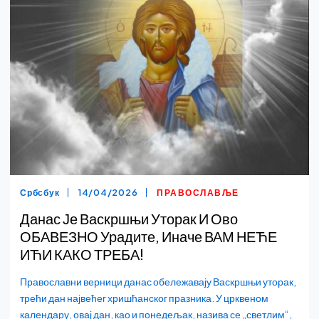
Србсбук
14/04/2026
ПРАВОСЛАВЉЕ
Данас Је Васкршњи Уторак И Ово
ОБАВЕЗНО Урадите, Иначе ВАМ НЕЋЕ
ИЋИ КАКО ТРЕБА!
Православни верници данас обележавају Васкршњи уторак,
трећи дан највећег хришћанског празника. У црквеном
календару, овај дан, као и понедељак, назива се „светлим“,