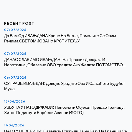
RECENT POST
07/07/2026
Да Вам Од ИВАЊДАНА Крене На Боље, Помолите Се Овим
Речима СВЕТОМ ЈОВАНУ КРСТИТЕЉУ
07/07/2026
ДАНАС СЛАВИМО ИВАЊДАН: На Празник Девојака И
Нероткиња, Обавезно ОВО Урадите Ако Желите ПОТОМСТВО…
06/07/2026
СУТРА ЈЕ ИВАЊДАН: Девојке Урадите Ово И Сањаћете Будућег
Мужа
13/06/2026
УЗБУНА У НАТО ДРЖАВИ: Непознати Објекат Прешао Границу,
Хитно Подигнути Борбени Авиони (ФОТО)
11/06/2026
НАТО У НЕВЕРИЦИ: Сателити Открили Тајну Базу На Граници Са