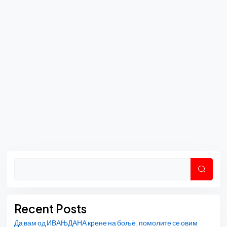
Asides
Претр
Recent Posts
Да вам од ИВАЊДАНА крене на боље, помолите се овим