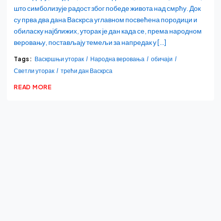
што симболизује радост због победе живота над смрћу. Док
су прва два дана Васкрса углавном посвећена породици и
обиласку најближих, уторак је дан када се, према народном
веровању, постављају темељи за напредак у […]
Tags:
Васкршњи уторак
Народна веровања
обичаји
Светли уторак
трећи дан Васкрса
READ MORE