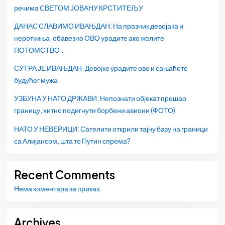
речима СВЕТОМ ЈОВАНУ КРСТИТЕЉУ
ДАНАС СЛАВИМО ИВАЊДАН: На празник девојака и
нероткиња, обавезно ОВО урадите ако желите
ПОТОМСТВО…
СУТРА ЈЕ ИВАЊДАН: Девојке урадите ово и сањаћете
будућег мужа
УЗБУНА У НАТО ДРЖАВИ: Непознати објекат прешао
границу, хитно подигнути борбени авиони (ФОТО)
НАТО У НЕВЕРИЦИ: Сателити открили тајну базу на граници
са Алијансом, шта то Путин спрема?
Recent Comments
Нема коментара за приказ.
Archives