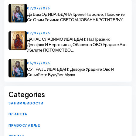
07/07/2026
Да Вам Од ИВАЊДАНА Крене На Боље, Помолите
Се Овим Речима СВЕТОМ ЈОВАНУ КРСТИТЕЉУ
07/07/2026
ДАНАС СЛАВИМО ИВАЊДАН: На Празник
Девојака И Нероткиња, Обавезно ОВО Урадите Ако
Желите ПОТОМСТВО…
06/07/2026
СУТРА ЈЕ ИВАЊДАН: Девојке Урадите Ово И
Сањаћете Будућег Мужа
Categories
ЗАНИМЉИВОСТИ
ПЛАНЕТА
ПРАВОСЛАВЉЕ