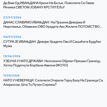
Да Вам Од ИВАЊДАНА Крене На Боље, Помолите Се Овим
Речима СВЕТОМ ЈОВАНУ КРСТИТЕЉУ
07/07/2026
ДАНАС СЛАВИМО ИВАЊДАН: На Празник Девојака И
Нероткиња, Обавезно ОВО Урадите Ако Желите ПОТОМСТВО…
06/07/2026
СУТРА ЈЕ ИВАЊДАН: Девојке Урадите Ово И Сањаћете Будућег
Мужа
13/06/2026
УЗБУНА У НАТО ДРЖАВИ: Непознати Објекат Прешао Границу,
Хитно Подигнути Борбени Авиони (ФОТО)
11/06/2026
НАТО У НЕВЕРИЦИ: Сателити Открили Тајну Базу На Граници Са
Алијансом, Шта То Путин Спрема?