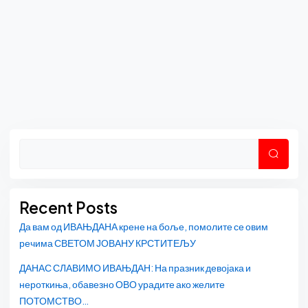
Asides
Претр
Recent Posts
Да вам од ИВАЊДАНА крене на боље, помолите се овим
речима СВЕТОМ ЈОВАНУ КРСТИТЕЉУ
ДАНАС СЛАВИМО ИВАЊДАН: На празник девојака и
нероткиња, обавезно ОВО урадите ако желите
ПОТОМСТВО…