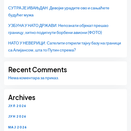
СУТРА ЈЕ ИВАЊДАН: Девојке урадите ово и сањаћете
будућег мужа
УЗБУНА У НАТО ДРЖАВИ: Непознати објекат прешао
границу, хитно подигнути борбени авиони (ФОТО)
НАТО У НЕВЕРИЦИ: Сателити открили тајну базу на граници
са Алијансом, шта то Путин спрема?
Recent Comments
Нема коментара за приказ.
Archives
ЈУЛ 2026
ЈУН 2026
МАЈ 2026