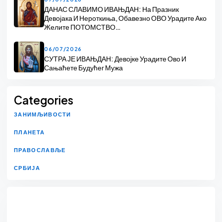
ДАНАС СЛАВИМО ИВАЊДАН: На Празник
Девојака И Нероткиња, Обавезно ОВО Урадите Ако
Желите ПОТОМСТВО…
06/07/2026
СУТРА ЈЕ ИВАЊДАН: Девојке Урадите Ово И
Сањаћете Будућег Мужа
Categories
ЗАНИМЉИВОСТИ
ПЛАНЕТА
ПРАВОСЛАВЉЕ
СРБИЈА