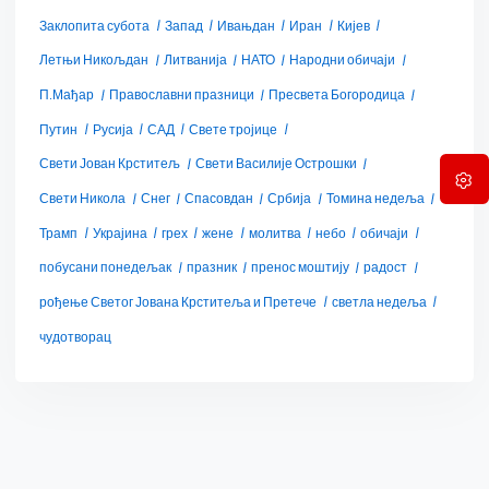
Заклопита субота
Запад
Ивањдан
Иран
Кијев
Летњи Никољдан
Литванија
НАТО
Народни обичаји
П.Мађар
Православни празници
Пресвета Богородица
Путин
Русија
САД
Свете тројице
Свети Јован Крститељ
Свети Василије Острошки
Свети Никола
Снег
Спасовдан
Србија
Томина недеља
Трамп
Украјина
грех
жене
молитва
небо
обичаји
побусани понедељак
празник
пренос моштију
радост
рођење Светог Јована Крститеља и Претече
светла недеља
чудотворац