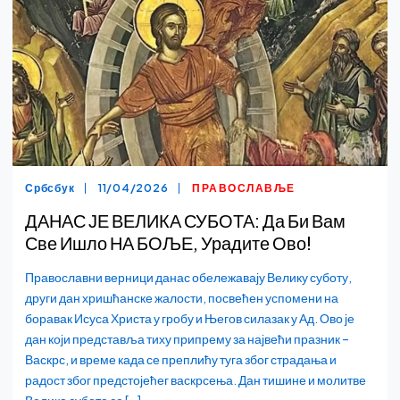
Србсбук
11/04/2026
ПРАВОСЛАВЉЕ
ДАНАС ЈЕ ВЕЛИКА СУБОТА: Да Би Вам
Све Ишло НА БОЉЕ, Урадите Ово!
Православни верници данас обележавају Велику суботу,
други дан хришћанске жалости, посвећен успомени на
боравак Исуса Христа у гробу и Његов силазак у Ад. Ово је
дан који представља тиху припрему за највећи празник –
Васкрс, и време када се преплићу туга због страдања и
радост због предстојећег васкрсења. Дан тишине и молитве
Велика субота се […]