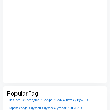
Popular Tag
Вазнесење Господње
Васкрс
Велики петак
Вучић
Гарава среда
Духови
Духовски уторак
ЖЕЉА