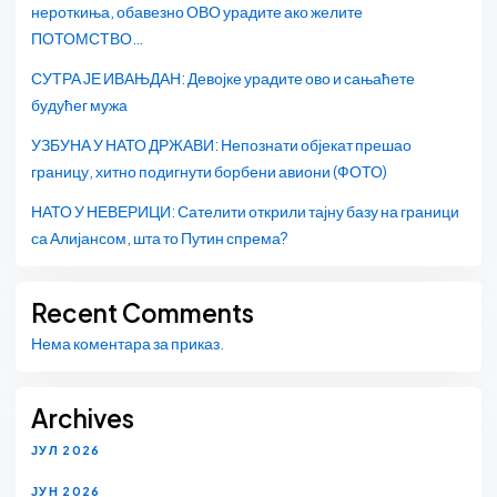
нероткиња, обавезно ОВО урадите ако желите
ПОТОМСТВО…
СУТРА ЈЕ ИВАЊДАН: Девојке урадите ово и сањаћете
будућег мужа
УЗБУНА У НАТО ДРЖАВИ: Непознати објекат прешао
границу, хитно подигнути борбени авиони (ФОТО)
НАТО У НЕВЕРИЦИ: Сателити открили тајну базу на граници
са Алијансом, шта то Путин спрема?
Recent Comments
Нема коментара за приказ.
Archives
ЈУЛ 2026
ЈУН 2026