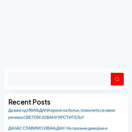
Asides
Претр
Recent Posts
Да вам од ИВАЊДАНА крене на боље, помолите се овим
речима СВЕТОМ ЈОВАНУ КРСТИТЕЉУ
ДАНАС СЛАВИМО ИВАЊДАН: На празник девојака и