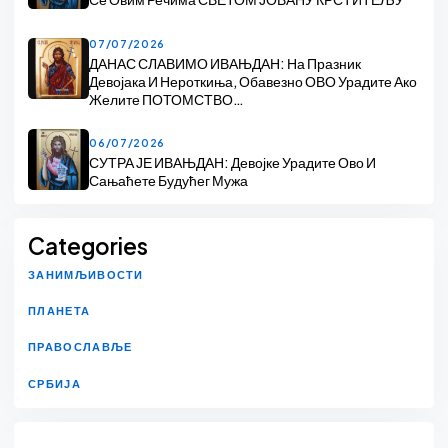
07/07/2026
ДАНАС СЛАВИМО ИВАЊДАН: На Празник
Девојака И Нероткиња, Обавезно ОВО Урадите Ако
Желите ПОТОМСТВО…
06/07/2026
СУТРА ЈЕ ИВАЊДАН: Девојке Урадите Ово И
Сањаћете Будућег Мужа
Categories
ЗАНИМЉИВОСТИ
ПЛАНЕТА
ПРАВОСЛАВЉЕ
СРБИЈА