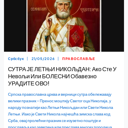
Србсбук
21/05/2026
ПРАВОСЛАВЉЕ
СУТРА ЈЕ ЛЕТЊИ НИКОЉДАН: Ако Сте У
Невољи Или БОЛЕСНИ Обавезно
УРАДИТЕ ОВО!
Српска православна црква и верници сутра обележавају
велики празник – Пренос моштију Светог оца Николаја, у
народу познатији као Летњи Никољдан или Свети Никола
Летњи. Иако је Свети Никола најчешћа зимска слава код
Срба, овај пролећни празник се изузетно поштује и
прославља као заветина или преслава многих породица,