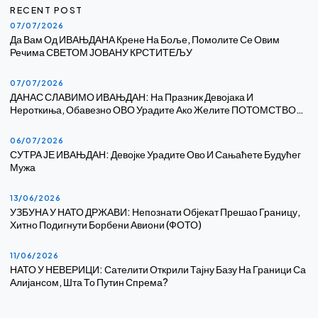
RECENT POST
07/07/2026
Да Вам Од ИВАЊДАНА Крене На Боље, Помолите Се Овим
Речима СВЕТОМ ЈОВАНУ КРСТИТЕЉУ
07/07/2026
ДАНАС СЛАВИМО ИВАЊДАН: На Празник Девојака И
Нероткиња, Обавезно ОВО Урадите Ако Желите ПОТОМСТВО…
06/07/2026
СУТРА ЈЕ ИВАЊДАН: Девојке Урадите Ово И Сањаћете Будућег
Мужа
13/06/2026
УЗБУНА У НАТО ДРЖАВИ: Непознати Објекат Прешао Границу,
Хитно Подигнути Борбени Авиони (ФОТО)
11/06/2026
НАТО У НЕВЕРИЦИ: Сателити Открили Тајну Базу На Граници Са
Алијансом, Шта То Путин Спрема?