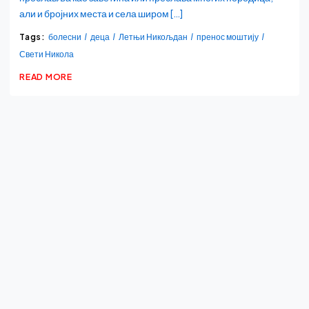
али и бројних места и села широм […]
Tags:
болесни
деца
Летњи Никољдан
пренос моштију
Свети Никола
READ MORE