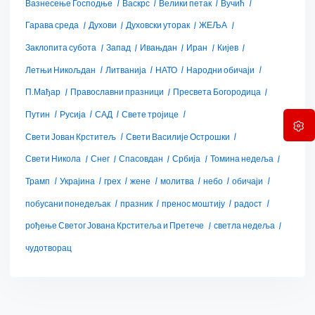
Вазнесење Господње
Васкрс
Велики петак
Вучић
Гарава среда
Духови
Духовски уторак
ЖЕЉА
Заклопита субота
Запад
Ивањдан
Иран
Кијев
Летњи Никољдан
Литванија
НАТО
Народни обичаји
П.Мађар
Православни празници
Пресвета Богородица
Путин
Русија
САД
Свете тројице
Свети Јован Крститељ
Свети Василије Острошки
Свети Никола
Снег
Спасовдан
Србија
Томина недеља
Трамп
Украјина
грех
жене
молитва
небо
обичаји
побусани понедељак
празник
пренос моштију
радост
рођење Светог Јована Крститеља и Претече
светла недеља
чудотворац