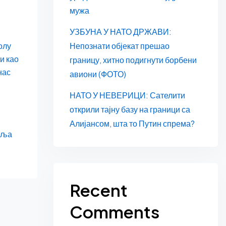
мужа
УЗБУНА У НАТО ДРЖАВИ:
Непознати објекат прешао
олу
и као
границу, хитно подигнути борбени
нас
авиони (ФОТО)
НАТО У НЕВЕРИЦИ: Сателити
открили тајну базу на граници са
Алијансом, шта то Путин спрема?
еља
Recent
Comments