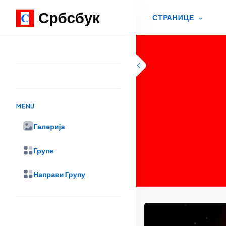
Србсбук
СТРАНИЦЕ
Skip to content
MENU
Галерија
Групе
Направи Групу