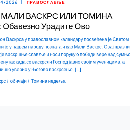
04/2026
ПРАВОСЛАВЉЕ
Е МАЛИ ВАСКРС ИЛИ ТОМИНА
Обавезно Урадите Ово
он Васкрса у православном календару посвећена је Светом
ли је у нашем народу позната и као Мали Васкрс. Овај празни
је васкршње славље и носи поруку о победи вере над сумњ
ренутак када се васкрсли Господ јавио својим ученицима, а
лично уверио у Његово васкрсење. […]
крс
обичаји
Томина недеља