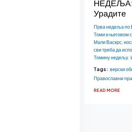
НЕДЕЉА: 
Урадите
Прва недеља по 
Томи и његовом с
Мали Васкрс, носи
сви треба да исп
Томину недељу. И
Tags:
верски об
Православни пр
READ MORE