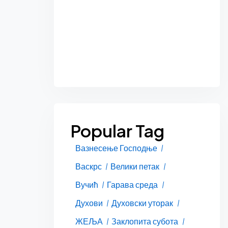
Popular Tag
Вазнесење Господње
Васкрс
Велики петак
Вучић
Гарава среда
Духови
Духовски уторак
ЖЕЉА
Заклопита субота