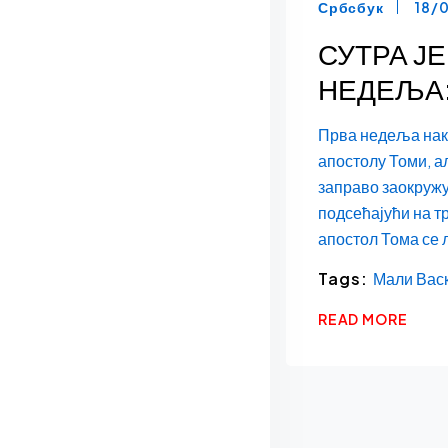
Србсбук
18/
СУТРА Ј
НЕДЕЉА: 
Прва недеља нак
апостолу Томи, а
заправо заокружу
подсећајући на т
апостол Тома се 
Tags:
Мали Вас
READ MORE