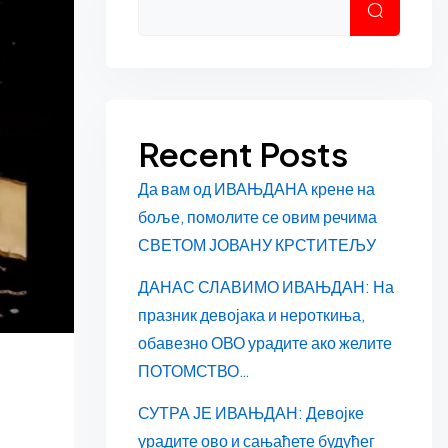
Претраг
Recent Posts
Да вам од ИВАЊДАНА крене на
боље, помолите се овим речима
СВЕТОМ ЈОВАНУ КРСТИТЕЉУ
ДАНАС СЛАВИМО ИВАЊДАН: На
празник девојака и нероткиња,
обавезно ОВО урадите ако желите
ПОТОМСТВО…
СУТРА ЈЕ ИВАЊДАН: Девојке
урадите ово и сањаћете будућег