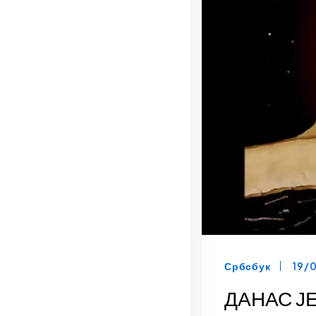
Србсбук
19/
ДАНАС Ј