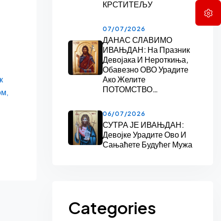
КРСТИТЕЉУ
07/07/2026
ДАНАС СЛАВИМО
ИВАЊДАН: На Празник
Девојака И Нероткиња,
Обавезно ОВО Урадите
к
Ако Желите
ПОТОМСТВО…
ом,
06/07/2026
СУТРА ЈЕ ИВАЊДАН:
Девојке Урадите Ово И
Сањаћете Будућег Мужа
Categories