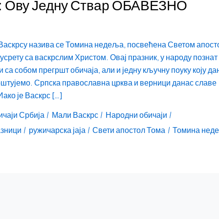
Ову Једну Ствар ОБАВЕЗНО
Васкрсу назива се Томина недеља, посвећена Светом апост
усрету са васкрслим Христом. Овај празник, у народу познат 
 са собом прегршт обичаја, али и једну кључну поуку коју да
оштујемо. Српска православна црква и верници данас славе
ако је Васкрс […]
ичаји Србија
Мали Васкрс
Народни обичаји
азници
ружичарска јаја
Свети апостол Тома
Томина нед