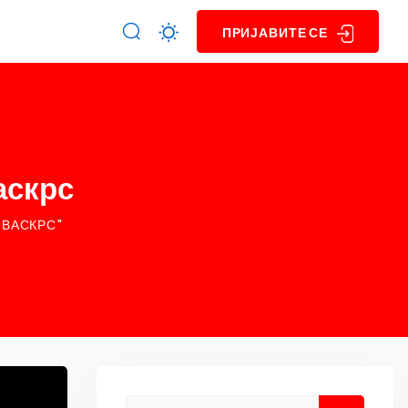
ПРИЈАВИТЕ СЕ
аскрс
 ВАСКРС"
Asides