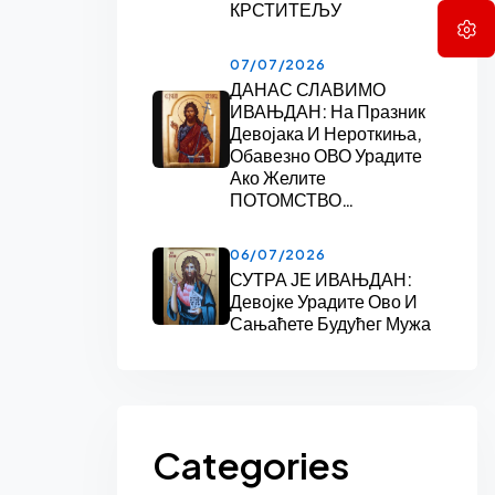
КРСТИТЕЉУ
07/07/2026
ДАНАС СЛАВИМО
ИВАЊДАН: На Празник
Девојака И Нероткиња,
Обавезно ОВО Урадите
Ако Желите
ПОТОМСТВО…
06/07/2026
СУТРА ЈЕ ИВАЊДАН:
Девојке Урадите Ово И
Сањаћете Будућег Мужа
Categories