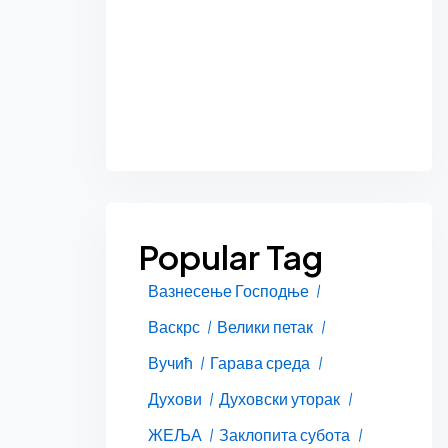
Popular Tag
Вазнесење Господње
Васкрс
Велики петак
Вучић
Гарава среда
Духови
Духовски уторак
ЖЕЉА
Заклопита субота