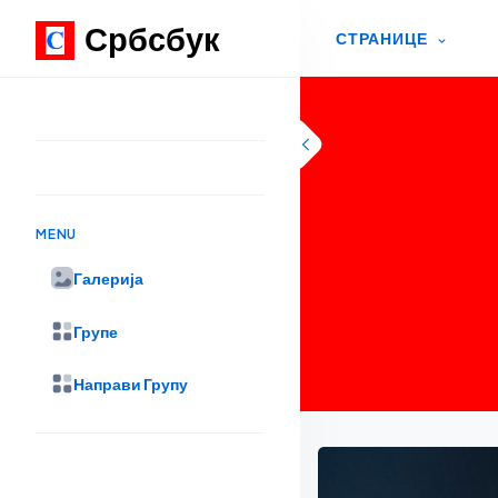
Србсбук
СТРАНИЦЕ
Skip to content
MENU
Галерија
Групе
Направи Групу