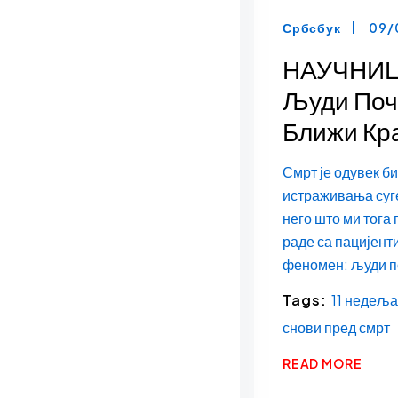
Србсбук
09/
НАУЧНИЦИ
Људи Поч
Ближи Кр
Смрт је одувек б
истраживања суге
него што ми тога 
раде са пацијент
феномен: људи по
Tags:
11 недеља
снови пред смрт
READ MORE