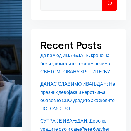
Претраг
Recent Posts
Да вам од ИВАЊДАНА крене на
боље, помолите се овим речима
СВЕТОМ ЈОВАНУ КРСТИТЕЉУ
ДАНАС СЛАВИМО ИВАЊДАН: На
празник девојака и нероткиња,
обавезно ОВО урадите ако желите
ПОТОМСТВО…
СУТРА ЈЕ ИВАЊДАН: Девојке
урадите ово и сањаћете будућег