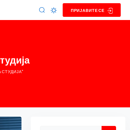
ПРИЈАВИТЕ СЕ
тудија
 СТУДИЈА"
Asides