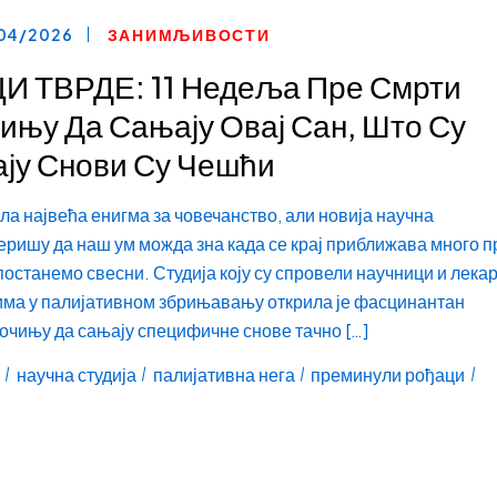
04/2026
ЗАНИМЉИВОСТИ
 ТВРДЕ: 11 Недеља Пре Смрти
ињу Да Сањају Овај Сан, Што Су
ају Снови Су Чешћи
ила највећа енигма за човечанство, али новија научна
ришу да наш ум можда зна када се крај приближава много п
постанемо свесни. Студија коју су спровели научници и лекар
има у палијативном збрињавању открила је фасцинантан
чињу да сањају специфичне снове тачно […]
научна студија
палијативна нега
преминули рођаци