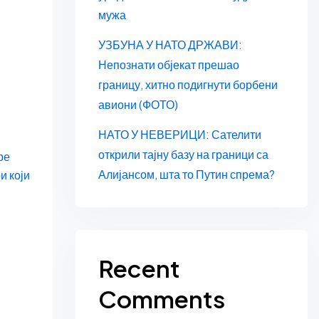
мужа
УЗБУНА У НАТО ДРЖАВИ:
Непознати објекат прешао
границу, хитно подигнути борбени
авиони (ФОТО)
НАТО У НЕВЕРИЦИ: Сателити
открили тајну базу на граници са
ре
Алијансом, шта то Путин спрема?
и који
Recent
Comments