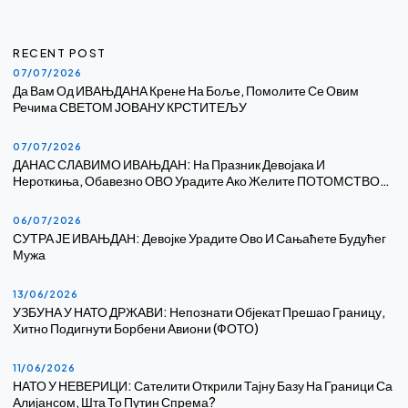
RECENT POST
07/07/2026
Да Вам Од ИВАЊДАНА Крене На Боље, Помолите Се Овим
Речима СВЕТОМ ЈОВАНУ КРСТИТЕЉУ
07/07/2026
ДАНАС СЛАВИМО ИВАЊДАН: На Празник Девојака И
Нероткиња, Обавезно ОВО Урадите Ако Желите ПОТОМСТВО…
06/07/2026
СУТРА ЈЕ ИВАЊДАН: Девојке Урадите Ово И Сањаћете Будућег
Мужа
13/06/2026
УЗБУНА У НАТО ДРЖАВИ: Непознати Објекат Прешао Границу,
Хитно Подигнути Борбени Авиони (ФОТО)
11/06/2026
НАТО У НЕВЕРИЦИ: Сателити Открили Тајну Базу На Граници Са
Алијансом, Шта То Путин Спрема?