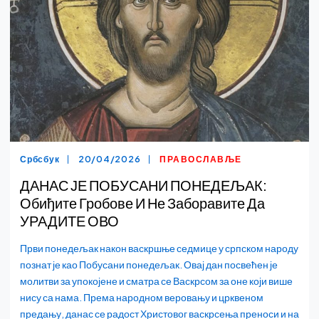
Србсбук
20/04/2026
ПРАВОСЛАВЉЕ
ДАНАС ЈЕ ПОБУСАНИ ПОНЕДЕЉАК:
Обиђите Гробове И Не Заборавите Да
УРАДИТЕ ОВО
Први понедељак након васкршње седмице у српском народу
познат је као Побусани понедељак. Овај дан посвећен је
молитви за упокојене и сматра се Васкрсом за оне који више
нису са нама. Према народном веровању и црквеном
предању, данас се радост Христовог васкрсења преноси и на