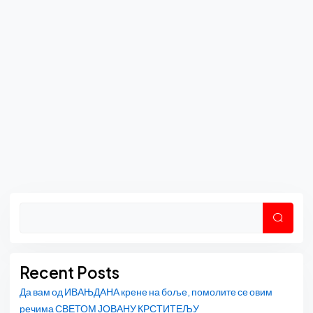
Asides
Претр
Recent Posts
Да вам од ИВАЊДАНА крене на боље, помолите се овим
речима СВЕТОМ ЈОВАНУ КРСТИТЕЉУ