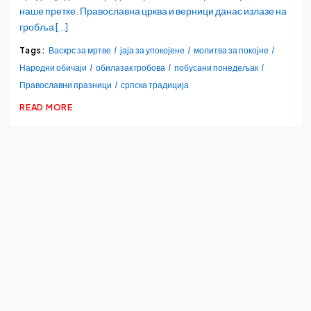
наше претке. Православна црква и верници данас излазе на
гробља […]
Tags:
Васкрс за мртве
јаја за упокојене
молитва за покојне
Народни обичаји
обилазак гробова
побусани понедељак
Православни празници
српска традиција
READ MORE