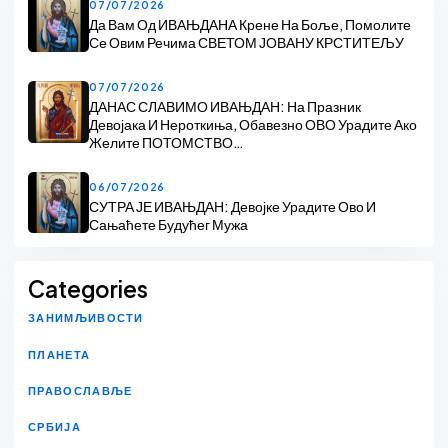
07/07/2026
Да Вам Од ИВАЊДАНА Крене На Боље, Помолите
Се Овим Речима СВЕТОМ ЈОВАНУ КРСТИТЕЉУ
07/07/2026
ДАНАС СЛАВИМО ИВАЊДАН: На Празник
Девојака И Нероткиња, Обавезно ОВО Урадите Ако
Желите ПОТОМСТВО…
06/07/2026
СУТРА ЈЕ ИВАЊДАН: Девојке Урадите Ово И
Сањаћете Будућег Мужа
Categories
ЗАНИМЉИВОСТИ
ПЛАНЕТА
ПРАВОСЛАВЉЕ
СРБИЈА