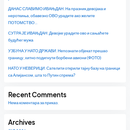
ДАНАС СЛАВИМО ИВАЊДАН: На празник девојака и
нероткиња, обавезно ОВО урадите ако желите
ПОТОМСТВО…
СУТРА ЈЕ ИВАЊДАН: Девојке урадите ово и сањаћете
будућег мужа
УЗБУНА У НАТО ДРЖАВИ: Непознати објекат прешао
границу, хитно подигнути борбени авиони (ФОТО)
НАТО У НЕВЕРИЦИ: Сателити открили тајну базу на граници
са Алијансом, шта то Путин спрема?
Recent Comments
Нема коментара за приказ.
Archives