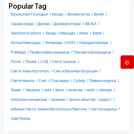
Popular Tag
Вазнесење Господње
Васкрс
Велики петак
Вучић
Гарава среда
Духови
Духовски уторак
ЖЕЉА
Заклопита субота
Запад
Ивањдан
Иран
Кијев
Летњи Никољдан
Литванија
НАТО
Народни обичаји
П.Мађар
Православни празници
Пресвета Богородица
Путин
Русија
САД
Свете тројице
Свети Јован Крститељ
Свети Василије Острошки
Свети Никола
Снег
Спасовдан
Србија
Томина недеља
Трамп
Украјина
грех
жене
молитва
небо
обичаји
побусани понедељак
празник
пренос моштију
радост
рођење Светог Јована Крститеља и Претече
светла недеља
чудотворац