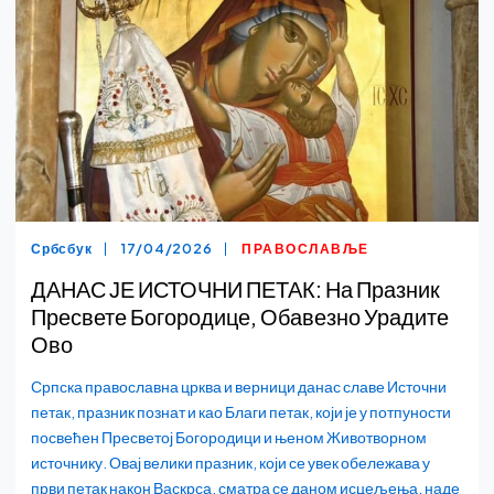
Србсбук
17/04/2026
ПРАВОСЛАВЉЕ
ДАНАС ЈЕ ИСТОЧНИ ПЕТАК: На Празник
Пресвете Богородице, Обавезно Урадите
Ово
Српска православна црква и верници данас славе Источни
петак, празник познат и као Благи петак, који је у потпуности
посвећен Пресветој Богородици и њеном Животворном
источнику. Овај велики празник, који се увек обележава у
први петак након Васкрса, сматра се даном исцељења, наде