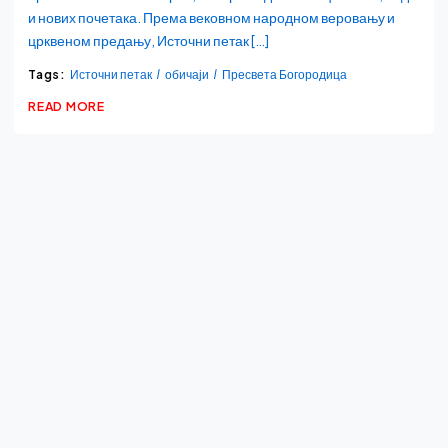
и нових почетака. Према вековном народном веровању и
црквеном предању, Источни петак […]
Tags:
Источни петак
обичаји
Пресвета Богородица
READ MORE