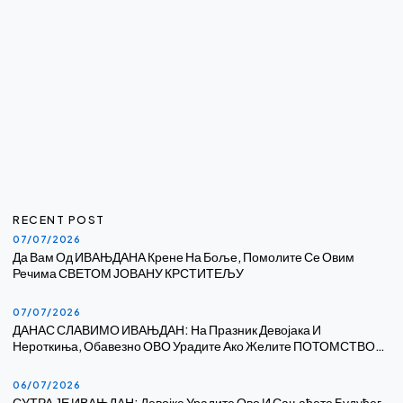
RECENT POST
07/07/2026
Да Вам Од ИВАЊДАНА Крене На Боље, Помолите Се Овим
Речима СВЕТОМ ЈОВАНУ КРСТИТЕЉУ
07/07/2026
ДАНАС СЛАВИМО ИВАЊДАН: На Празник Девојака И
Нероткиња, Обавезно ОВО Урадите Ако Желите ПОТОМСТВО…
06/07/2026
СУТРА ЈЕ ИВАЊДАН: Девојке Урадите Ово И Сањаћете Будућег