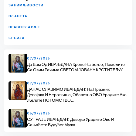
ЗАНИМЉИВОСТИ
ПЛАНЕТА
ПРАВОСЛАВЉЕ
СРБИЈА
07/07/2026
Да Вам Од ИВАЊДАНА Крене На Боље, Помолите
Се Овим Речима СВЕТОМ ЈОВАНУ КРСТИТЕЉУ
07/07/2026
ДАНАС СЛАВИМО ИВАЊДАН: На Празник
Девојака И Нероткиња, Обавезно ОВО Урадите Ако
Желите ПОТОМСТВО…
06/07/2026
СУТРА ЈЕ ИВАЊДАН: Девојке Урадите Ово И
Сањаћете Будућег Мужа