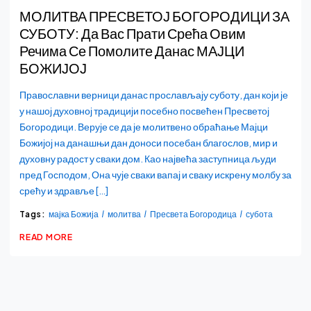
МОЛИТВА ПРЕСВЕТОЈ БОГОРОДИЦИ ЗА
СУБОТУ: Да Вас Прати Срећа Овим
Речима Се Помолите Данас МАЈЦИ
БОЖИЈОЈ
Православни верници данас прослављају суботу, дан који је
у нашој духовној традицији посебно посвећен Пресветој
Богородици. Верује се да је молитвено обраћање Мајци
Божијој на данашњи дан доноси посебан благослов, мир и
духовну радост у сваки дом. Као највећа заступница људи
пред Господом, Она чује сваки вапај и сваку искрену молбу за
срећу и здравље […]
Tags:
мајка Божија
молитва
Пресвета Богородица
субота
READ MORE