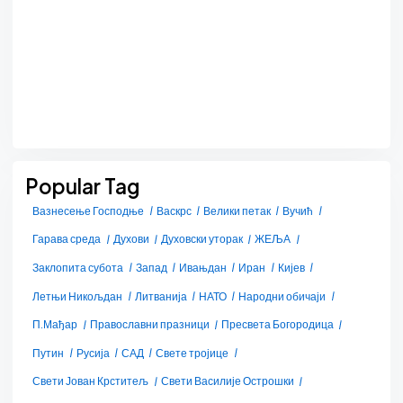
Popular Tag
Вазнесење Господње
Васкрс
Велики петак
Вучић
Гарава среда
Духови
Духовски уторак
ЖЕЉА
Заклопита субота
Запад
Ивањдан
Иран
Кијев
Летњи Никољдан
Литванија
НАТО
Народни обичаји
П.Мађар
Православни празници
Пресвета Богородица
Путин
Русија
САД
Свете тројице
Свети Јован Крститељ
Свети Василије Острошки