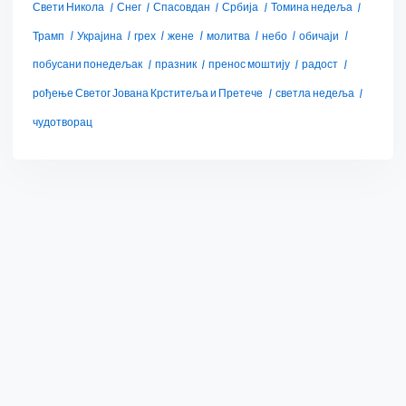
Свети Никола
Снег
Спасовдан
Србија
Томина недеља
Трамп
Украјина
грех
жене
молитва
небо
обичаји
побусани понедељак
празник
пренос моштију
радост
рођење Светог Јована Крститеља и Претече
светла недеља
чудотворац