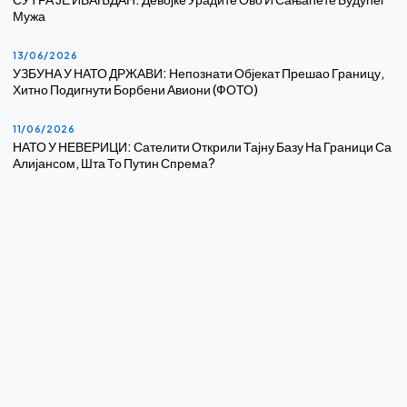
Мужа
13/06/2026
УЗБУНА У НАТО ДРЖАВИ: Непознати Објекат Прешао Границу,
Хитно Подигнути Борбени Авиони (ФОТО)
11/06/2026
НАТО У НЕВЕРИЦИ: Сателити Открили Тајну Базу На Граници Са
Алијансом, Шта То Путин Спрема?