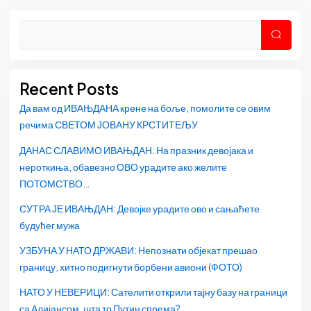
Asides
Претр
Recent Posts
Да вам од ИВАЊДАНА крене на боље, помолите се овим
речима СВЕТОМ ЈОВАНУ КРСТИТЕЉУ
ДАНАС СЛАВИМО ИВАЊДАН: На празник девојака и
нероткиња, обавезно ОВО урадите ако желите
ПОТОМСТВО…
СУТРА ЈЕ ИВАЊДАН: Девојке урадите ово и сањаћете
будућег мужа
УЗБУНА У НАТО ДРЖАВИ: Непознати објекат прешао
границу, хитно подигнути борбени авиони (ФОТО)
НАТО У НЕВЕРИЦИ: Сателити открили тајну базу на граници
са Алијансом, шта то Путин спрема?