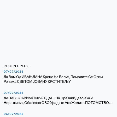
RECENT POST
07/07/2026
Да Вам Од ИВАЊДАНА Крене На Боље, Помолите Се Овим
Речима СВЕТОМ ЈОВАНУ КРСТИТЕЉУ
07/07/2026
ДАНАС СЛАВИМО ИВАЊДАН: На Празник Девојака И
Нероткиња, Обавезно ОВО Урадите Ако Желите ПОТОМСТВО…
06/07/2026