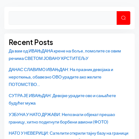
Asides
Претр
Recent Posts
Да вам од ИВАЊДАНА крене на боље, помолите се овим
речима СВЕТОМ ЈОВАНУ КРСТИТЕЉУ
ДАНАС СЛАВИМО ИВАЊДАН: На празник девојака и
нероткиња, обавезно ОВО урадите ако желите
ПОТОМСТВО…
СУТРА ЈЕ ИВАЊДАН: Девојке урадите ово и сањаћете
будућег мужа
УЗБУНА У НАТО ДРЖАВИ: Непознати објекат прешао
границу, хитно подигнути борбени авиони (ФОТО)
НАТО У НЕВЕРИЦИ: Сателити открили тајну базу на граници