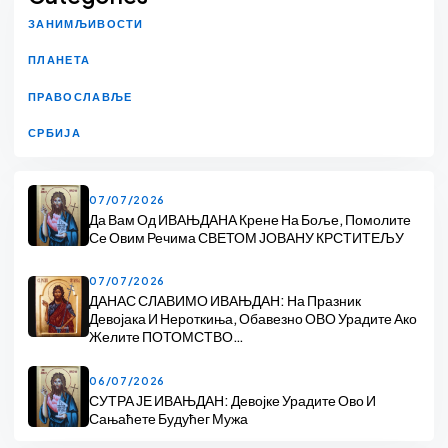
ЗАНИМЉИВОСТИ
ПЛАНЕТА
ПРАВОСЛАВЉЕ
СРБИЈА
07/07/2026
Да Вам Од ИВАЊДАНА Крене На Боље, Помолите
Се Овим Речима СВЕТОМ ЈОВАНУ КРСТИТЕЉУ
07/07/2026
ДАНАС СЛАВИМО ИВАЊДАН: На Празник
Девојака И Нероткиња, Обавезно ОВО Урадите Ако
Желите ПОТОМСТВО…
06/07/2026
СУТРА ЈЕ ИВАЊДАН: Девојке Урадите Ово И
Сањаћете Будућег Мужа