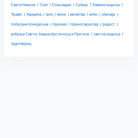
Свети Никола
Снег
Спасовдан
Србија
Томина недеља
Трамп
Украјина
грех
жене
молитва
небо
обичаји
побусани понедељак
празник
пренос моштију
радост
рођење Светог Јована Крститеља и Претече
светла недеља
чудотворац