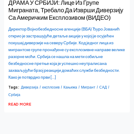
ДРАМА У СРБИЈИ: Лице Из Групе
Миграната, Требало Да Изврши Диверзију
Са Америчким Експлозивом (ВИДЕО)
Директор Војнобезбедносне агенције (ВБА) Ђуро Јованић
открио је застрашујуће детаље акције у којој је осујећен
покушај диверзије на северу Србије. Код једног лица из
мигрантске групе пронађене су експлозивне направе велике
разорне моћи. Србија се нашла на мети озбиљне
безбедносне претње која је успешно неутралисана
захваљујући брзој реакцији домаћих служби безбедности.
Како је потврдио први […]
Tags:
Диверзија
експлозив
Кањижа
Мигрант
САД
Србија
READ MORE