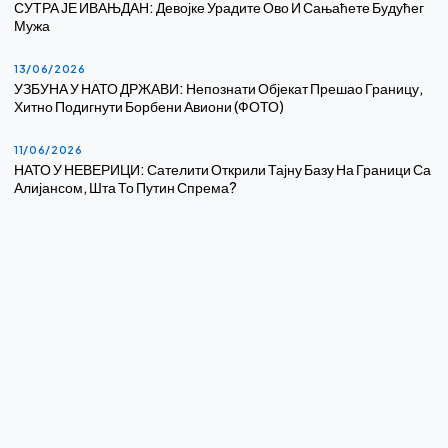
СУТРА ЈЕ ИВАЊДАН: Девојке Урадите Ово И Сањаћете Будућег
Мужа
13/06/2026
УЗБУНА У НАТО ДРЖАВИ: Непознати Објекат Прешао Границу,
Хитно Подигнути Борбени Авиони (ФОТО)
11/06/2026
НАТО У НЕВЕРИЦИ: Сателити Открили Тајну Базу На Граници Са
Алијансом, Шта То Путин Спрема?