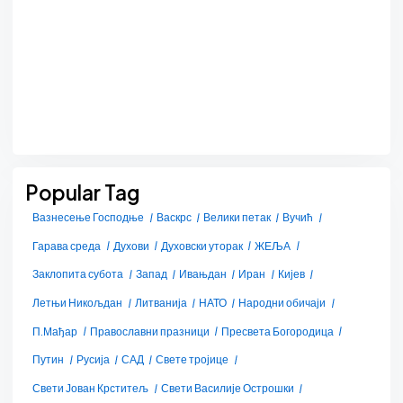
Popular Tag
Вазнесење Господње
Васкрс
Велики петак
Вучић
Гарава среда
Духови
Духовски уторак
ЖЕЉА
Заклопита субота
Запад
Ивањдан
Иран
Кијев
Летњи Никољдан
Литванија
НАТО
Народни обичаји
П.Мађар
Православни празници
Пресвета Богородица
Путин
Русија
САД
Свете тројице
Свети Јован Крститељ
Свети Василије Острошки