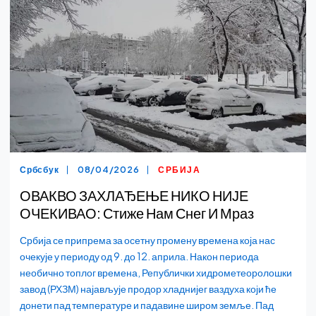
Србсбук
08/04/2026
СРБИЈА
ОВАКВО ЗАХЛАЂЕЊЕ НИКО НИЈЕ
ОЧЕКИВАО: Стиже Нам Снег И Мраз
Србија се припрема за осетну промену времена која нас
очекује у периоду од 9. до 12. априла. Након периода
необично топлог времена, Републички хидрометеоролошки
завод (РХЗМ) најављује продор хладнијег ваздуха који ће
донети пад температуре и падавине широм земље. Пад