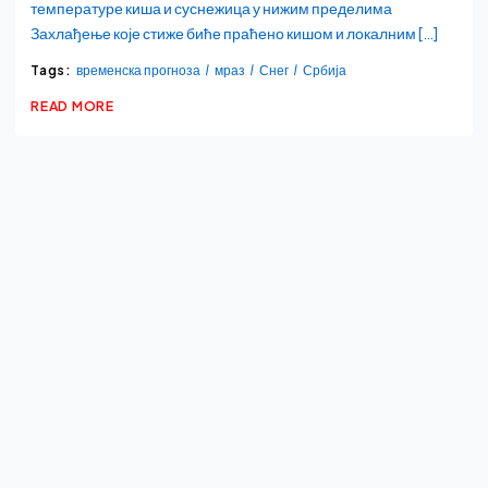
температуре киша и суснежица у нижим пределима
Захлађење које стиже биће праћено кишом и локалним […]
Tags:
временска прогноза
мраз
Снег
Србија
READ MORE