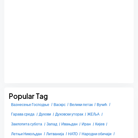
Popular Tag
Вазнесење Господње
Васкрс
Велики петак
Вучић
Гарава среда
Духови
Духовски уторак
ЖЕЉА
Заклопита субота
Запад
Ивањдан
Иран
Кијев
Летњи Никољдан
Литванија
НАТО
Народни обичаји