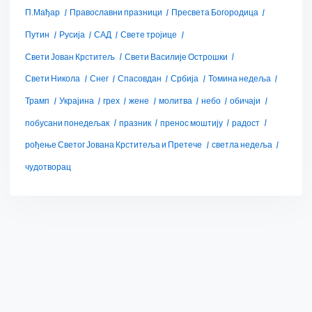
П.Мађар
Православни празници
Пресвета Богородица
Путин
Русија
САД
Свете тројице
Свети Јован Крститељ
Свети Василије Острошки
Свети Никола
Снег
Спасовдан
Србија
Томина недеља
Трамп
Украјина
грех
жене
молитва
небо
обичаји
побусани понедељак
празник
пренос моштију
радост
рођење Светог Јована Крститеља и Претече
светла недеља
чудотворац