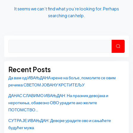
It seems we can’t find what you’re looking for. Perhaps
searching can help.
Asides
Претр
Recent Posts
Да вам од ИВАЊДАНА крене на боље, помолите се овим
речима СВЕТОМ ЈОВАНУ КРСТИТЕЉУ
ДАНАС СЛАВИМО ИВАЊДАН: На празник девојака и
нероткиња, обавезно ОВО урадите ако желите
ПОТОМСТВО…
СУТРА ЈЕ ИВАЊДАН: Девојке урадите ово и сањаћете
будућег мужа