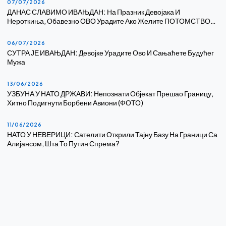
07/07/2026
ДАНАС СЛАВИМО ИВАЊДАН: На Празник Девојака И
Нероткиња, Обавезно ОВО Урадите Ако Желите ПОТОМСТВО…
06/07/2026
СУТРА ЈЕ ИВАЊДАН: Девојке Урадите Ово И Сањаћете Будућег
Мужа
13/06/2026
УЗБУНА У НАТО ДРЖАВИ: Непознати Објекат Прешао Границу,
Хитно Подигнути Борбени Авиони (ФОТО)
11/06/2026
НАТО У НЕВЕРИЦИ: Сателити Открили Тајну Базу На Граници Са
Алијансом, Шта То Путин Спрема?