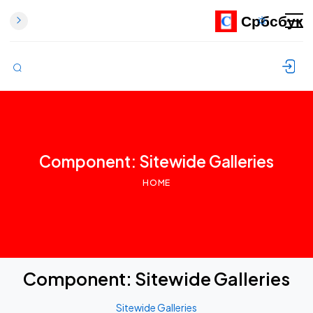
Србсбук
Skip to content
Component: Sitewide Galleries
HOME
Component:
Sitewide Galleries
Sitewide Galleries